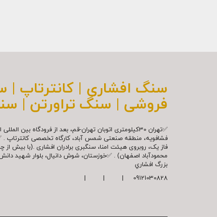
سنگ افشاری | کانترتاپ | 
فروشی | سنگ تراورتن | سن
✅تهران 30کیلومتری اتوبان تهران-قم، بعد از فرودگاه بین ال
فشافویه، منطقه صنعتی شمس آباد، کارگاه تخصصی کانترتاپ . 
فاز یک، روبروی هیئت امنا، سنگبری برادران افشاری .(با بیش از 
محمودآباد اصفهان) . ✅خوزستان، شوش دانیال، بلوار شهيد دا
بزرگ افشاري
09121030828 | | |