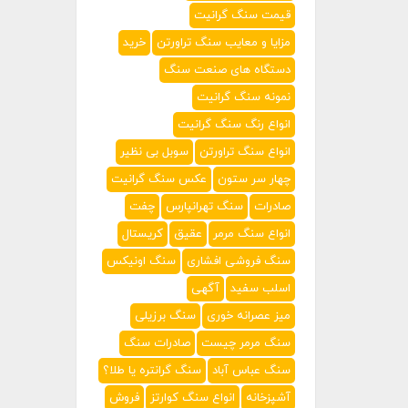
قیمت سنگ گرانیت
مزایا و معایب سنگ تراورتن
خرید
دستگاه های صنعت سنگ
نمونه سنگ گرانیت
انواع رنگ سنگ گرانیت
انواع سنگ تراورتن
سوبل بی نظیر
چهار سر ستون
عکس سنگ گرانیت
صادرات
سنگ تهرانپارس
چفت
انواع سنگ مرمر
عقیق
کریستال
سنگ فروشی افشاری
سنگ اونیکس
اسلب سفید
آگهی
میز عصرانه خوری
سنگ برزیلی
سنگ مرمر چیست
صادرات سنگ
سنگ عباس آباد
سنگ گرانتره یا طلا؟
آشپزخانه
انواع سنگ کوارتز
فروش