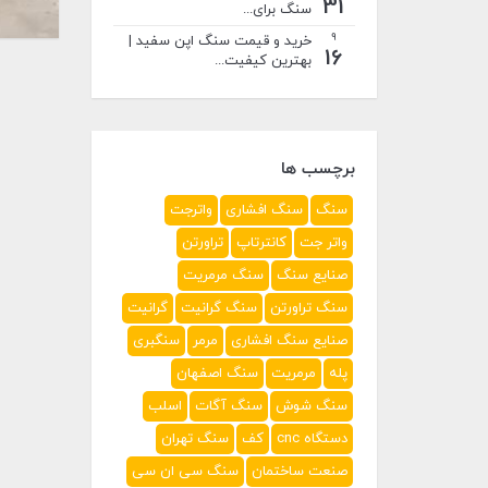
31
سنگ برای...
9
خرید و قیمت سنگ اپن سفید |
16
بهترین کیفیت...
برچسب ها
سنگ
سنگ افشاری
واترجت
واتر جت
کانترتاپ
تراورتن
صنایع سنگ
سنگ مرمریت
سنگ تراورتن
سنگ گرانیت
گرانیت
صنایع سنگ افشاری
مرمر
سنگبری
پله
مرمریت
سنگ اصفهان
سنگ شوش
سنگ آگات
اسلب
دستگاه cnc
کف
سنگ تهران
صنعت ساختمان
سنگ سی ان سی