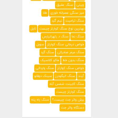
چینی
سنگ عقیق
میز سنگی عصرانه خوری
طلا
سنگ ترامیت
نیم گرد
بهترین نوع سنگ کوارتز چیست
تایل
سنگ نما
سنگ د رتهرانپارس
خواص درمانی سنگ کوارتز
سوبل
سنگ مرمر صادراتی
سنگ گرد
سنگ بدون خط
ماکو کلاسیک
خواص سنگ کوارتز
سنگ وارداتی
آیند
سنگ الیگودرز
سینک دوقلو
سنگ کابینت شمس آباد
سنگ کوارتز چیست
برش واتر جت چیست؟
سنگ راه پله
دستگاه واتر جت