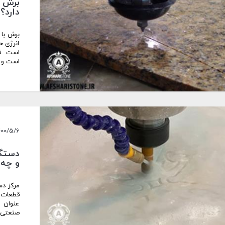
برش و
دارد؟ 
برش با 
انرژی حا
است و ا
400/5/6
و چه ک
قطعات 
عنوان 
صنعتی د