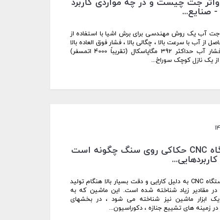
اتر جت چیست و در چه مواردی کاربرد
- صنایع...
جت آب یک روش مهندسی برای برش اشیا با استفاده از
صل از آب با سرعت بالا ، چگالی بالا ، فشار فوق العاده بالا
است. فشار آب حداکثر 392 مگاپاسکال (تقریباً 4000 اتمسفر)
ز یک نازل کوچک سوراخ...
1
دستگاه CNC حکاکی روی سنگ چگونه است
اربردهایی...
مرکز دستگاه CNC به دلیل کارایی و دقت بسیار بالا هنگام تولید
در مقادیر زیاد شناخته شده است. این ماشین که به
یک ابزار ماشین نیز شناخته می شود ، در بخشهای
ر زمینه های تشییع جنازه ، دکوراسیون...