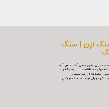
سنگ اپن | سنگ
گ
مللی امام خمینی، شهر حسن آباد، حسن آباد
✅اصفهان ، منطقه صنعتی رضوانشهر،
چندین مجموعه در رضوانشهر و
نش، نبش خیابان نهضت، سنگ فروشي