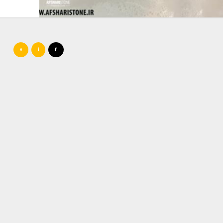
«
1
2