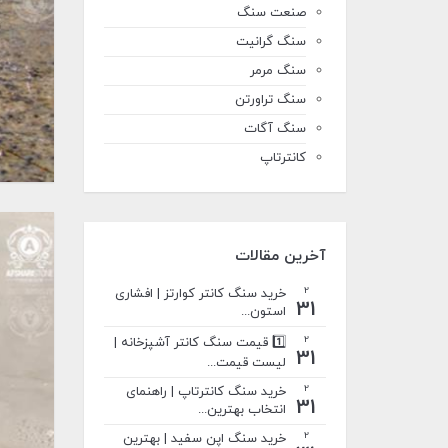
صنعت سنگ
سنگ گرانیت
سنگ مرمر
سنگ تراورتن
سنگ آگات
کانترتاپ
آخرین مقالات
2
خرید سنگ کانتر کوارتز | افشاری
31
استون...
2
1️⃣ قیمت سنگ کانتر آشپزخانه |
31
لیست قیمت...
2
خرید سنگ کانترتاپ | راهنمای
31
انتخاب بهترین...
2
خرید سنگ اپن سفید | بهترین