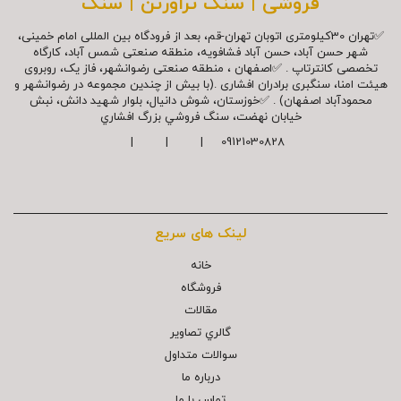
فروشی | سنگ تراورتن | سنگ
✅تهران 30کیلومتری اتوبان تهران-قم، بعد از فرودگاه بین المللی امام خمینی،
شهر حسن آباد، حسن آباد فشافویه، منطقه صنعتی شمس آباد، کارگاه
تخصصی کانترتاپ . ✅اصفهان ، منطقه صنعتی رضوانشهر، فاز یک، روبروی
هیئت امنا، سنگبری برادران افشاری .(با بیش از چندین مجموعه در رضوانشهر و
محمودآباد اصفهان) . ✅خوزستان، شوش دانیال، بلوار شهيد دانش، نبش
خیابان نهضت، سنگ فروشي بزرگ افشاري
09121030828 | | |
لینک های سریع
خانه
فروشگاه
مقالات
گالري تصاوير
سوالات متداول
درباره ما
تماس با ما