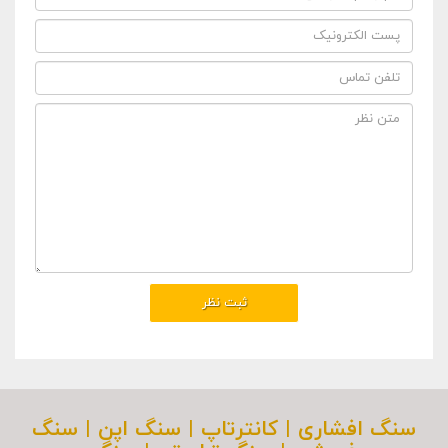
سنگ افشاری | کانترتاپ | سنگ اپن | سنگ