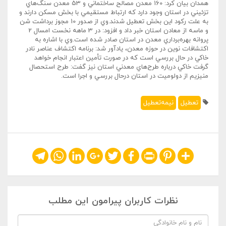
همدان بيان کرد: 160 معدن مصالح ساختماني و 53 معدن سنگ‌هاي
تزئيني در استان وجود دارد که ارتباط مستقيمي با بخش مسکن دارند و
به علت رکود اين بخش تعطيل شدند.وي از صدور 10 مجوز برداشت شن
و ماسه از معادن استان خبر داد و افزود: در 3 ماهه نخست امسال 2
پروانه بهره‌برداري معدن در استان صادر شده است.وي با اشاره به
اکتشافات نوين در حوزه معدن، يادآور شد: برنامه اکتشاف عناصر نادر
خاکي در حال بررسي است که در صورت تأمين اعتبار انجام خواهد
گرفت خاکي درباره طرح‌هاي معدني استان نيز گفت: طرح استحصال
منيزيم از دولوميت در استان درحال بررسي و اجرا است.
تعطيل
نيمه‌تعطيل
Telegram
WhatsApp
LinkedIn
Google+
Twitter
Facebook
Print
Pinterest
Share
نظرات کاربران پیرامون این مطلب