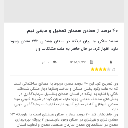
40 درصد از معادن همدان تعطيل و مابقي نيم
محمد خاکي ،با بيان اينکه در استان همدان 272 معدن وجود
دارد، اظهار کرد: در حال حاضر به علت مشکلات و ر
1395/11/27
0 نظر
وي تصريح کرد: اين 40 درصد معدن مربوط به مصالح ساختماني است
که به علت رکود بخش مسکن و ساخت‌وسازها دچار مشکل شده‌اند.
خاکي با اشاره به اينکه در استان همدان پتانسيل سرمايه‌گذاري در
بخش‌هاي مختلف معدني وجود دارد، عنوان کرد: در شرايط کنوني مواد
معدني غيرفلزي که در صنايع کاربرد دارند، قابليت سرمايه‌گذاري خوبي
دارند.
وي خاطرنشان کرد: 20 درصد معادن استان غيرفلزي است به طوريکه 63
معادن فلزي و غيرفلزي در استان وجود دارد.صدور 2 پروانه بهره‌برداري
معدن در استانمعاون معدن سازمان صنعت، معدن و تجارت استان