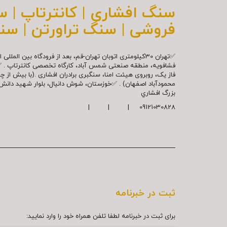
سنگ افشاری | کانترتاپ | 
فروشی | سنگ تراورتن | سن
✅تهران 30کیلومتری اتوبان تهران-قم، بعد از فرودگاه بین ال
فشافویه، منطقه صنعتی شمس آباد، کارگاه تخصصی کانترتاپ . 
فاز یک، روبروی هیئت امنا، سنگبری برادران افشاری .(با بیش از 
محمودآباد اصفهان) . ✅خوزستان، شوش دانیال، بلوار شهيد دا
بزرگ افشاري
09121030828 | | |
ثبت در خبرنامه
برای ثبت در خبرنامه لطفا تلفن همراه خود را وارد نمایید: