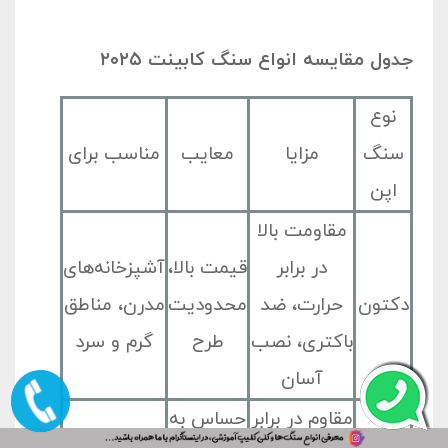
جدول مقایسه انواع سنگ کابینت ۲۰۲۵
نوع
سنگ
مزایا
معایب
مناسب برای
اپن
مقاومت بالا
در برابر
قیمت بالا،
آشپزخانه‌های
دکتون
حرارت، ضد
محدودیت
مدرن، مناطق
باکتری، نصب
طرح
گرم و سرد
آسان
مقاوم در برابر
حساس به