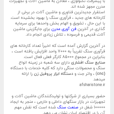
با پیشرفت تکنولوژی ، معادن به ماشین آلات و تجهیزات
مدرن مجهز شده اند.
استقرار جدیدترین فناوری و ماشین آلات در برخی از
کارخانه های جدید ، فرآوری سنگ را بهبود بخشیده است.
با این حال ، تشویق و الهام بخش واحدها برای سرمایه
گذاری در آخرین
فن آوری مدرن
برای جایگزینی ماشین
آلات قدیمی و فرسوده ، تلاش زیادی انجام داد.
در آخرین گزارش آمده است که اخیراً تعداد کارخانه های
فرآوری سنگ تقریباً به 7000 واحد افزایش یافته است ،
بنابراین در مجموع 85000 کارگر فعلی فعال است.
صنایع سنگ افشاری
دارای سه شعبه در زمینه انواع
سنگ و محصولات سنگی دارد که کلیه خدمات با دستگاه
(cnc
) ، واتر جت و
دستگاه ابزار پروفیل زن
را ارائه
میدهد.
afsharistone.ir
حضور بسیاری از شرکتها و تولیدکنندگان ماشین آلات و
تجهیزات در بازار سنگهای داخلی و خارجی ، منجر به ایجاد
100000 شغل در
صنعت سنگ
شده است که نقش مهم
آن را در اقتصاد ایران نشان می دهد.