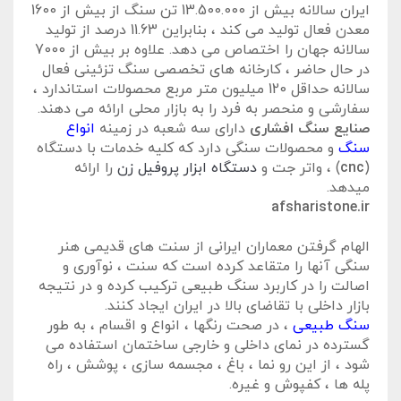
ایران سالانه بیش از 13.500.000 تن سنگ از بیش از 1600
معدن فعال تولید می کند ، بنابراین 11.63 درصد از تولید
سالانه جهان را اختصاص می دهد. علاوه بر بیش از 7000
در حال حاضر ، کارخانه های تخصصی سنگ تزئینی فعال
سالانه حداقل 120 میلیون متر مربع محصولات استاندارد ،
سفارشی و منحصر به فرد را به بازار محلی ارائه می دهند.
صنایع سنگ افشاری
دارای سه شعبه در زمینه
انواع
سنگ
و محصولات سنگی دارد که کلیه خدمات با دستگاه
(
cnc
) ، واتر جت و
دستگاه ابزار پروفیل زن
را ارائه
میدهد.
afsharistone.ir
الهام گرفتن معماران ایرانی از سنت های قدیمی هنر
سنگی آنها را متقاعد کرده است که سنت ، نوآوری و
اصالت را در کاربرد سنگ طبیعی ترکیب کرده و در نتیجه
بازار داخلی با تقاضای بالا در ایران ایجاد کنند.
سنگ طبیعی
، در صحت رنگها ، انواع و اقسام ، به طور
گسترده در نمای داخلی و خارجی ساختمان استفاده می
شود ، از این رو نما ، باغ ، مجسمه سازی ، پوشش ، راه
پله ها ، کفپوش و غیره.