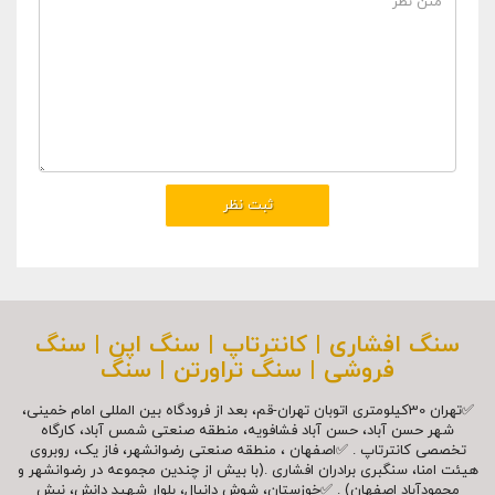
سنگ افشاری | کانترتاپ | سنگ اپن | سنگ
فروشی | سنگ تراورتن | سنگ
✅تهران 30کیلومتری اتوبان تهران-قم، بعد از فرودگاه بین المللی امام خمینی،
شهر حسن آباد، حسن آباد فشافویه، منطقه صنعتی شمس آباد، کارگاه
تخصصی کانترتاپ . ✅اصفهان ، منطقه صنعتی رضوانشهر، فاز یک، روبروی
هیئت امنا، سنگبری برادران افشاری .(با بیش از چندین مجموعه در رضوانشهر و
محمودآباد اصفهان) . ✅خوزستان، شوش دانیال، بلوار شهيد دانش، نبش