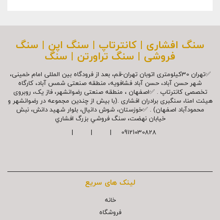
سنگ افشاری | کانترتاپ | سنگ اپن | سنگ
فروشی | سنگ تراورتن | سنگ
✅تهران 30کیلومتری اتوبان تهران-قم، بعد از فرودگاه بین المللی امام خمینی،
شهر حسن آباد، حسن آباد فشافویه، منطقه صنعتی شمس آباد، کارگاه
تخصصی کانترتاپ . ✅اصفهان ، منطقه صنعتی رضوانشهر، فاز یک، روبروی
هیئت امنا، سنگبری برادران افشاری .(با بیش از چندین مجموعه در رضوانشهر و
محمودآباد اصفهان) . ✅خوزستان، شوش دانیال، بلوار شهيد دانش، نبش
خیابان نهضت، سنگ فروشي بزرگ افشاري
09121030828 | | |
لینک های سریع
خانه
فروشگاه