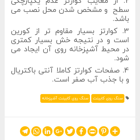
2.
از معایب کوارتز عدم یکپارچگی
سطح و مشخص شدن محل نصب می
باشد.
3.
کوارتز بسیار مقاوم تر از کورین
است و در نتیجه خش بسیار کمتری
در محیط آشپزخانه روی آن ایجاد می
شود.
4.
صفحات کوارتز کاملا آنتی باکتریال
و با جذب آب صفر است.
سنگ روی کابینت
سنگ روی کابینت آشپزخانه
Telegram
WhatsApp
LinkedIn
Google+
Twitter
Facebook
Print
Pinterest
Share