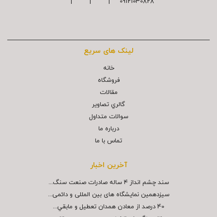
09121030828 | | |
لینک های سریع
خانه
فروشگاه
مقالات
گالري تصاوير
سوالات متداول
درباره ما
تماس با ما
آخرین اخبار
سند چشم انداز ۴ ساله صادرات صنعت سنگ...
سیزدهمین نمایشگاه های بین المللی و دائمی...
40 درصد از معادن همدان تعطيل و مابقي...