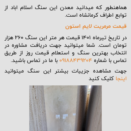
هماهنطور که میدانید معدن این سنگ اسلام اباد از
توابع اطراف کرمانشاه است.
قیمت مرمریت لایم استون
در تاریخ تیرماه 1401 قیمت هر متر این
سنگ
260 هزار
تومان است. شما میتوانید جهت دریافت مشاوره در
انتخاب بهترین سنگ و استعلام قیمت روز از طریق
تماس با شماره
09188439204
با ما در تماس باشید.
جهت مشاهده جزییات بیشتر این سنگ میتوانید
اینجا
کلیک کنید