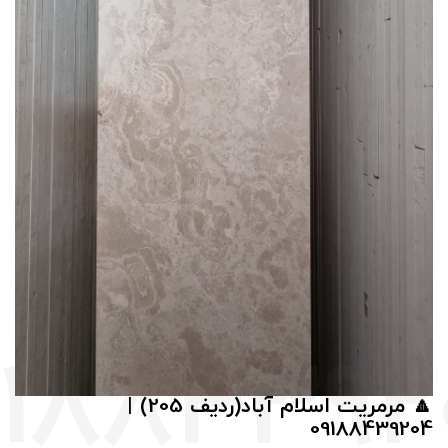
🔼 مرمریت اسلام آباد(ردیف 205) |
09188439204