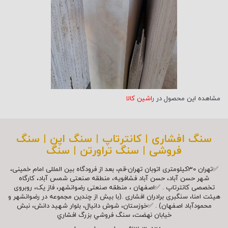
مشاهده این محصول در
راشین کالا
سنگ افشاری | کانترتاپ | سنگ اپن | سنگ
فروشی | سنگ تراورتن | سنگ
✅تهران 30کیلومتری اتوبان تهران-قم، بعد از فرودگاه بین المللی امام خمینی،
شهر حسن آباد، حسن آباد فشافویه، منطقه صنعتی شمس آباد، کارگاه
تخصصی کانترتاپ . ✅اصفهان ، منطقه صنعتی رضوانشهر، فاز یک، روبروی
هیئت امنا، سنگبری برادران افشاری .(با بیش از چندین مجموعه در رضوانشهر و
محمودآباد اصفهان) . ✅خوزستان، شوش دانیال، بلوار شهيد دانش، نبش
خیابان نهضت، سنگ فروشي بزرگ افشاري