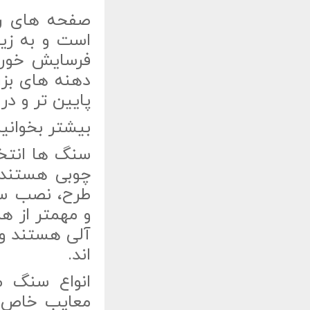
صفحه های رو
است و به زی
فرسایش خورد
دهنه های بزر
پایین تر و در
بیشتر بخوانی
سنگ ها انتخا
چوبی هستند،
طرح، نصب سری
و مهمتر از ه
آلی هستند و 
اند.
انواع سنگ مص
معایب خاص خ