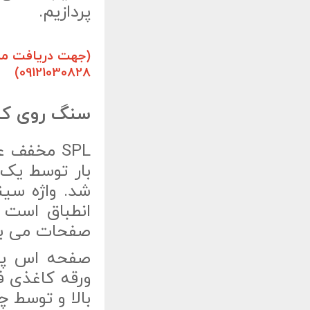
پردازیم.
(جهت دریافت مشا
09121030828)
سنگ روی کابی
انطباق است 
صفحات می با
صفحه اس پی 
ورقه کاغذی ف
بالا و توسط 