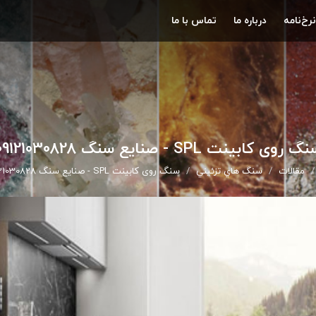
نرخ‌نامه
درباره ما
تماس با ما
گ روی کابینت SPL - صنایع سنگ 09121030828
مقالات
سنگ هاي تزئيني
سنگ روی کابینت SPL - صنایع سنگ 09121030828