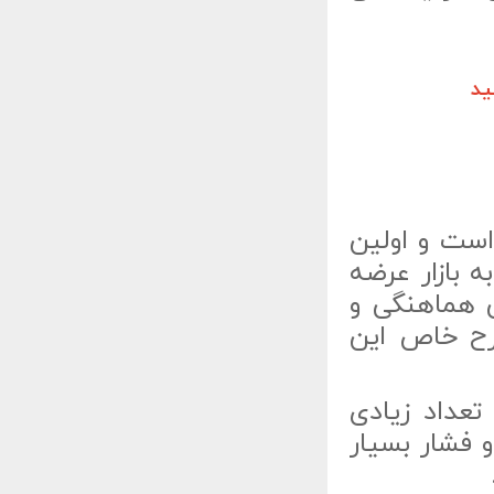
ید
مخفف عبارت Synchronized Pressured Laminate است و اولین
یی به نام Laviani تولید و به بازار عرضه
بارت به معنی هماهنگی و
رح خاص این
عداد زیادی
 فشار بسیار