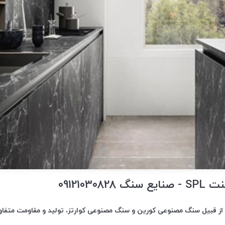
091210308
 قبیل سنگ مصنوعی کورین و سنگ مصنوعی کوارتز، تولید و مقاومت متفاوتی