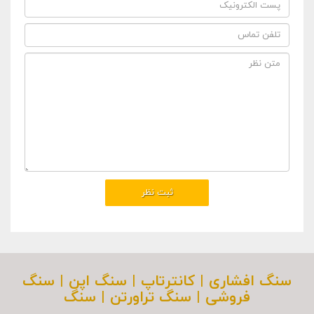
سنگ افشاری | کانترتاپ | سنگ اپن | سنگ
فروشی | سنگ تراورتن | سنگ