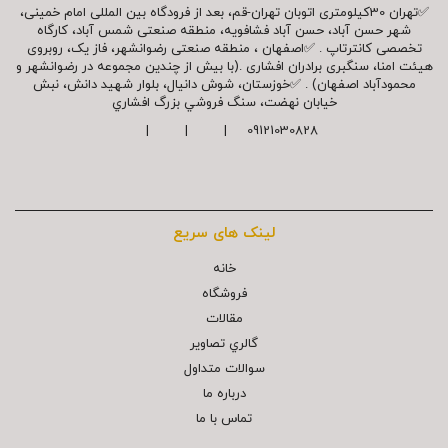
✅تهران 30کیلومتری اتوبان تهران-قم، بعد از فرودگاه بین المللی امام خمینی،
شهر حسن آباد، حسن آباد فشافویه، منطقه صنعتی شمس آباد، کارگاه
تخصصی کانترتاپ . ✅اصفهان ، منطقه صنعتی رضوانشهر، فاز یک، روبروی
هیئت امنا، سنگبری برادران افشاری .(با بیش از چندین مجموعه در رضوانشهر و
محمودآباد اصفهان) . ✅خوزستان، شوش دانیال، بلوار شهيد دانش، نبش
خیابان نهضت، سنگ فروشي بزرگ افشاري
09121030828 | | |
لینک های سریع
خانه
فروشگاه
مقالات
گالري تصاوير
سوالات متداول
درباره ما
تماس با ما