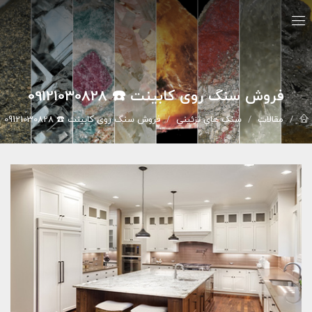
فروش سنگ روی کابینت ☎️ 09121030828
مقالات
سنگ هاي تزئيني
فروش سنگ روی کابینت ☎️ 09121030828