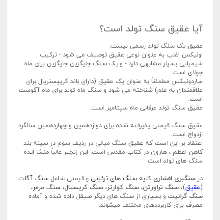
آیا عقیق سنگ تولد است؟
عقیق یک سنگ تولد رسمی نیست.
اونیکس اغلب به عنوان نوعی عقیق توصیف می شود - ترکیب
شیمیایی بسیار مشابهی دارد - و یک سنگ جایگزین جایگزین برای ماه
جولای است.
ساردونیکس مطمئناً به عنوان یک عقیق (دارای باند کریپستریال برای
علاقمندان به علم) شناخته می شود و سنگ ماه تولد برای ماه آگوست
است.
عقیق سنگ تولد عرفانی ماه سپتامبر است.
عقیق سنگ قیمتی پذیرفته شده برای دوازدهمین و چهاردهمین سالگرد
ازدواج است.
اعتقاد بر این است که عقیق سنگ میانی در ردیف سوم در سینه بند
کاهن اعظم ، هارون در کتاب مقدس است. این زنجیر غالباً منشا ایده
سنگ های تولد است.
در
سنگبری افشاری
کلیه
سنگ های تزئینی
و قیمتی شامل
سنگ آگات
(
عقیق
)،
سنگ تراورتن
،
سنگ کوارتز
،
سنگ کریستال
،
سنگ مرمر
،
سنگ گرانیت
و بسیاری از سنگ های دیگر صیقل داده شده و آماده
مصرف برای کاربرددهای مختلف میشوند.