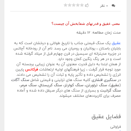
0 نظر
معنی عقیق و قدرتهای شفابخش آن چیست؟
مدت زمان مطالعه: 12 دقیقه
عقیق
یک سنگ قیمتی جذاب با تاریخ طولانی و درخشان است که به
بابلیان باستان ، یونانیان و رومیان می رسد. نام آن از رودخانه آچاتس
در جزیره مدیترانه ای سیسیل در قرن چهارم قبل از میلاد گرفته شده
است و در هر رنگ رنگین کمان وجود دارد.
از همان ابتدا به دلیل قدرت معنوی آن به عنوان زیبایی برجسته آن
مورد توجه قرار گرفت ، زیرا فرهنگهای اولیه ارتعاشات
فرکانس
پایین
انرژی را تشخیص داده و تأثیر پایه و ثبات آن را تشخیص می دادند.
در
سنگبری افشاری
کلیه سنگ های تزئینی و قیمتی شامل
سنگ آگات
(
عقیق
)،
سنگ تراورتن
،
سنگ کوارتز
،
سنگ کریستال
،
سنگ مرمر
،
سنگ گرانیت
و بسیاری از سنگ های دیگر صیقل داده شده و آماده
مصرف برای کاربرددهای مختلف میشوند.
فضایل عقیق
فراوانی