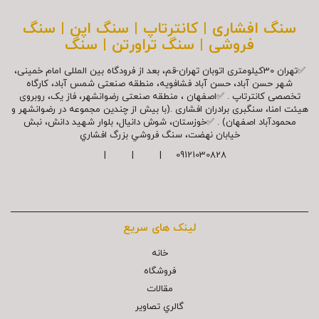
سنگ افشاری | کانترتاپ | سنگ اپن | سنگ
فروشی | سنگ تراورتن | سنگ
✅تهران 30کیلومتری اتوبان تهران-قم، بعد از فرودگاه بین المللی امام خمینی،
شهر حسن آباد، حسن آباد فشافویه، منطقه صنعتی شمس آباد، کارگاه
تخصصی کانترتاپ . ✅اصفهان ، منطقه صنعتی رضوانشهر، فاز یک، روبروی
هیئت امنا، سنگبری برادران افشاری .(با بیش از چندین مجموعه در رضوانشهر و
محمودآباد اصفهان) . ✅خوزستان، شوش دانیال، بلوار شهيد دانش، نبش
خیابان نهضت، سنگ فروشي بزرگ افشاري
09121030828 | | |
لینک های سریع
خانه
فروشگاه
مقالات
گالري تصاوير