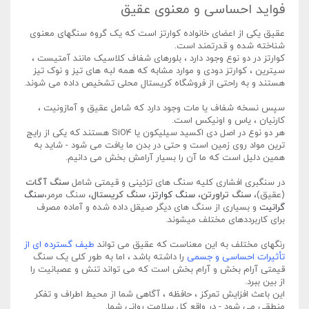
فواید احساسی و معنوی عقیق
عقیق یکی از اعضای خانواده کوارتز است که یک گروه سنگهای معنوی
شناخته شده و قدرتمند است.
کوارتز در دو نوع وجود دارد ، بلورهای شفاف کلاسیک مانند آمتیست ،
سیترین ، کوارتز دودی و موارد مشابه که همه لبه های تیز و نوک تیز
هستند و به راحتی از فروشگاه کریستال محلی تشخیص داده می شوند.
سپس نسخه شفاف یا مات وجود دارد که شامل عقیق و آمازونیت ،
کارنیان ، یاس و اونیکس است.
هر دو نوع در اصل دی اکسید سیلیکون یا SiO4 هستند که یکی از رایج
ترین مواد روی زمین است و حتی در بدن ما یافت می شود - شاید به
همین دلیل است که ما آن را بسیار آرامش بخش می دانیم.
در سنگبری افشاری کلیه سنگ های تزئینی و قیمتی شامل
سنگ آگات
(عقیق)،
سنگ تراورتن
،
سنگ کوارتز
،
سنگ کریستال
، سنگ مرمر،
سنگ
گرانیت
و بسیاری از سنگ های دیگر صیقل داده شده و آماده مصرف
برای کاربرددهای مختلف میشوند.
رنگهای مختلف به این معناست که عقیق می تواند
طیف گسترده ای از
تأثیرات احساسی و جسمی
را داشته باشد ، اما به طور کلی یک سنگ
قیمتی آرام بخش و آرام بخش است که می تواند تنش و عصبانیت را
از بین ببرد.
این باعث افزایش تمرکز ، حافظه ، آگاهی شما از محیط اطراف و تفکر
منطقی می شود - در واقع کل سلامت روانی شما.