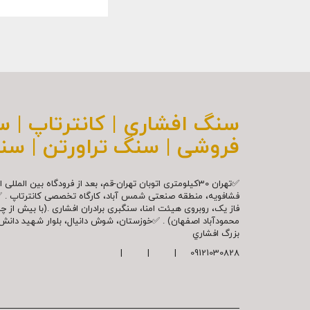
سنگ افشاری | کانترتاپ | 
فروشی | سنگ تراورتن | سن
✅تهران 30کیلومتری اتوبان تهران-قم، بعد از فرودگاه بین ال
فشافویه، منطقه صنعتی شمس آباد، کارگاه تخصصی کانترتاپ . 
فاز یک، روبروی هیئت امنا، سنگبری برادران افشاری .(با بیش از 
محمودآباد اصفهان) . ✅خوزستان، شوش دانیال، بلوار شهيد دا
بزرگ افشاري
09121030828 | | |