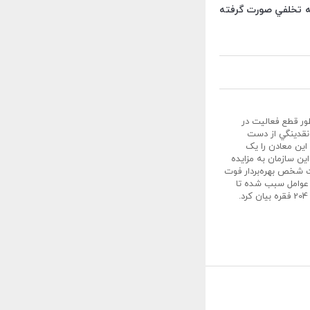
ه تخلفي صورت گرفته
طور قطع فعاليت در
قدينگي از دست
ين معادن را يک
ه‌برداري معادن نيز از سوي اين سازمان به مزايده
ت شخص بهره‌بردار فوت
 عوامل سبب شده تا