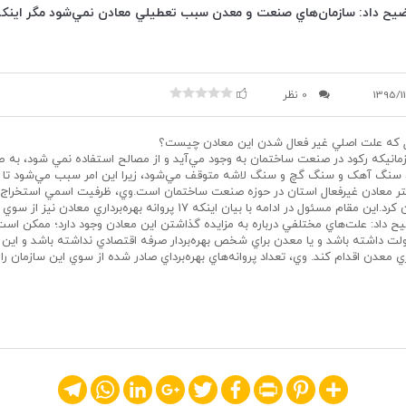
ضيح داد: سازمان‌هاي صنعت و معدن سبب تعطيلي معادن نمي‌شود مگر اينک
1395/1
0 نظر
ل که علت اصلي غير فعال شدن اين معادن چيست؟
ل زمانيکه رکود در صنعت ساختمان به وجود مي‌آيد و از مصالح استفاده نمي شود، به 
نگ آهک و سنگ گچ و سنگ لاشه متوقف مي‌شود، زيرا اين امر سبب مي‌شود تا ن
تر معادن غيرفعال استان در حوزه صنعت ساختمان است.وي، ظرفيت اسمي استخراج ا
ميليون و 96 هزار تن بيان کرد.اين مقام مسئول در ادامه با بيان اينکه 17 پروانه بهر
داد: علت‌هاي مختلفي درباره به مزايده گذاشتن اين معادن وجود دارد؛ ممکن اس
دولت داشته باشد و يا معدن براي شخص بهره‌بردار صرفه اقتصادي نداشته باشد و اين
عدن اقدام کند. وي، تعداد پروانه‌هاي بهره‌برداي صادر شده از سوي اين سازمان را 204 فقره بيان کرد.
Telegram
WhatsApp
LinkedIn
Google+
Twitter
Facebook
Print
Pinterest
Share