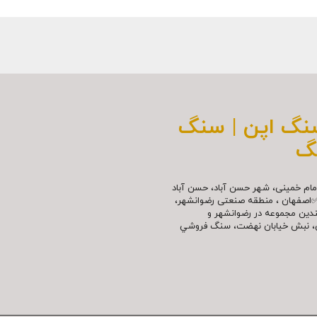
سنگ اپن | سنگ
گ
مللی امام خمینی، شهر حسن آباد، حسن آباد
✅اصفهان ، منطقه صنعتی رضوانشهر،
چندین مجموعه در رضوانشهر و
نش، نبش خیابان نهضت، سنگ فروشي