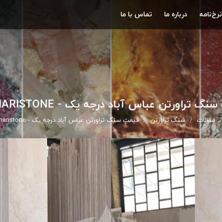
نرخ‌نامه
درباره ما
تماس با ما
گ تراورتن عباس آباد درجه یک - AFSHARISTONE
مقالات
سنگ تراورتن
قیمت سنگ تراورتن عباس آباد درجه یک - afsharistone