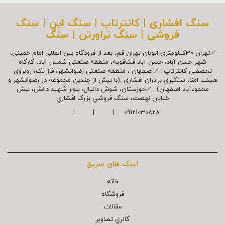
سنگ افشاری | کانترتاپ | سنگ اپن | سنگ
فروشی | سنگ تراورتن | سنگ
✅تهران 30کیلومتری اتوبان تهران-قم، بعد از فرودگاه بین المللی امام خمینی،
شهر حسن آباد، حسن آباد فشافویه، منطقه صنعتی شمس آباد، کارگاه
تخصصی کانترتاپ . ✅اصفهان ، منطقه صنعتی رضوانشهر، فاز یک، روبروی
هیئت امنا، سنگبری برادران افشاری .(با بیش از چندین مجموعه در رضوانشهر و
محمودآباد اصفهان) . ✅خوزستان، شوش دانیال، بلوار شهيد دانش، نبش
خیابان نهضت، سنگ فروشي بزرگ افشاري
09121030828 | | |
لینک های سریع
خانه
فروشگاه
مقالات
گالري تصاوير