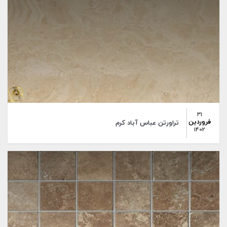
31
فروردین
تراورتن عباس آباد كرم
1402