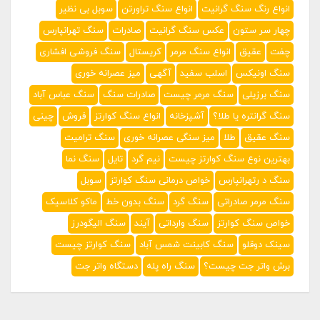
انواع رنگ سنگ گرانیت
انواع سنگ تراورتن
سوبل بی نظیر
چهار سر ستون
عکس سنگ گرانیت
صادرات
سنگ تهرانپارس
چفت
عقیق
انواع سنگ مرمر
کریستال
سنگ فروشی افشاری
سنگ اونیکس
اسلب سفید
آگهی
میز عصرانه خوری
سنگ برزیلی
سنگ مرمر چیست
صادرات سنگ
سنگ عباس آباد
سنگ گرانتره یا طلا؟
آشپزخانه
انواع سنگ کوارتز
فروش
چینی
سنگ عقیق
طلا
میز سنگی عصرانه خوری
سنگ ترامیت
بهترین نوع سنگ کوارتز چیست
نیم گرد
تایل
سنگ نما
سنگ د رتهرانپارس
خواص درمانی سنگ کوارتز
سوبل
سنگ مرمر صادراتی
سنگ گرد
سنگ بدون خط
ماکو کلاسیک
خواص سنگ کوارتز
سنگ وارداتی
آیند
سنگ الیگودرز
سینک دوقلو
سنگ کابینت شمس آباد
سنگ کوارتز چیست
برش واتر جت چیست؟
سنگ راه پله
دستگاه واتر جت