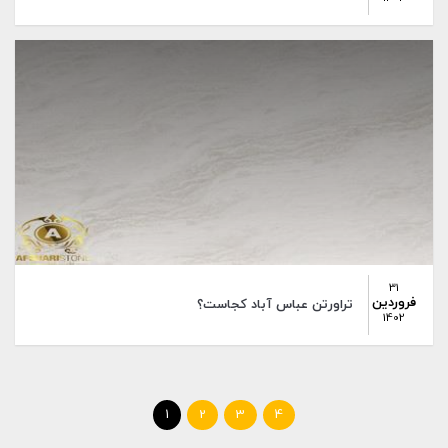
31
فروردین
تراورتن عباس آباد کجاست؟
1402
1
2
3
4