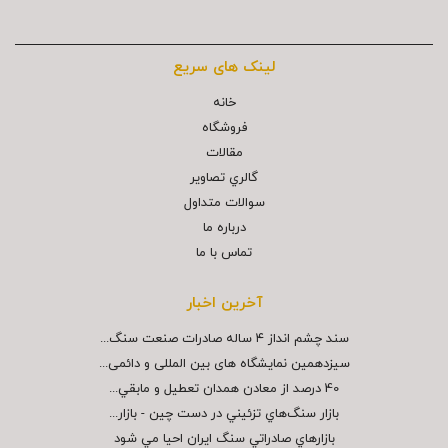
لینک های سریع
خانه
فروشگاه
مقالات
گالري تصاوير
سوالات متداول
درباره ما
تماس با ما
آخرین اخبار
سند چشم انداز ۴ ساله صادرات صنعت سنگ...
سیزدهمین نمایشگاه های بین المللی و دائمی...
40 درصد از معادن همدان تعطيل و مابقي...
بازار سنگ‌هاي تزئيني در دست چين - بازار...
بازارهاي صادراتي سنگ ايران احيا مي شود