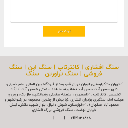
سنگ افشاری | کانترتاپ | سنگ اپن | سنگ
فروشی | سنگ تراورتن | سنگ
✅تهران 30کیلومتری اتوبان تهران-قم، بعد از فرودگاه بین المللی امام خمینی،
شهر حسن آباد، حسن آباد فشافویه، منطقه صنعتی شمس آباد، کارگاه
تخصصی کانترتاپ . ✅اصفهان ، منطقه صنعتی رضوانشهر، فاز یک، روبروی
هیئت امنا، سنگبری برادران افشاری .(با بیش از چندین مجموعه در رضوانشهر و
محمودآباد اصفهان) . ✅خوزستان، شوش دانیال، بلوار شهيد دانش، نبش
خیابان نهضت، سنگ فروشي بزرگ افشاري
09121030828 | | |