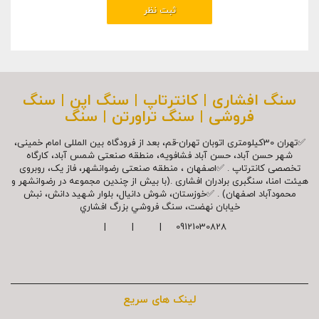
سنگ افشاری | کانترتاپ | سنگ اپن | سنگ
فروشی | سنگ تراورتن | سنگ
✅تهران 30کیلومتری اتوبان تهران-قم، بعد از فرودگاه بین المللی امام خمینی،
شهر حسن آباد، حسن آباد فشافویه، منطقه صنعتی شمس آباد، کارگاه
تخصصی کانترتاپ . ✅اصفهان ، منطقه صنعتی رضوانشهر، فاز یک، روبروی
هیئت امنا، سنگبری برادران افشاری .(با بیش از چندین مجموعه در رضوانشهر و
محمودآباد اصفهان) . ✅خوزستان، شوش دانیال، بلوار شهيد دانش، نبش
خیابان نهضت، سنگ فروشي بزرگ افشاري
09121030828 | | |
لینک های سریع