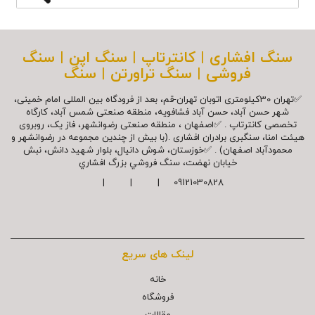
سنگ افشاری | کانترتاپ | سنگ اپن | سنگ
فروشی | سنگ تراورتن | سنگ
✅تهران 30کیلومتری اتوبان تهران-قم، بعد از فرودگاه بین المللی امام خمینی،
شهر حسن آباد، حسن آباد فشافویه، منطقه صنعتی شمس آباد، کارگاه
تخصصی کانترتاپ . ✅اصفهان ، منطقه صنعتی رضوانشهر، فاز یک، روبروی
هیئت امنا، سنگبری برادران افشاری .(با بیش از چندین مجموعه در رضوانشهر و
محمودآباد اصفهان) . ✅خوزستان، شوش دانیال، بلوار شهيد دانش، نبش
خیابان نهضت، سنگ فروشي بزرگ افشاري
09121030828 | | |
لینک های سریع
خانه
فروشگاه