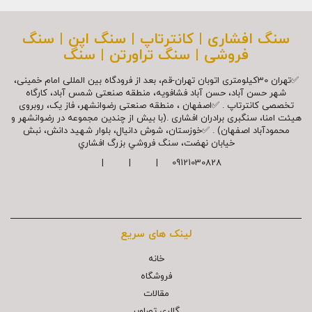
سنگ افشاری | کانترتاپ | سنگ اپن | سنگ
فروشی | سنگ تراورتن | سنگ
✅تهران 30کیلومتری اتوبان تهران-قم، بعد از فرودگاه بین المللی امام خمینی،
شهر حسن آباد، حسن آباد فشافویه، منطقه صنعتی شمس آباد، کارگاه
تخصصی کانترتاپ . ✅اصفهان ، منطقه صنعتی رضوانشهر، فاز یک، روبروی
هیئت امنا، سنگبری برادران افشاری .(با بیش از چندین مجموعه در رضوانشهر و
محمودآباد اصفهان) . ✅خوزستان، شوش دانیال، بلوار شهيد دانش، نبش
خیابان نهضت، سنگ فروشي بزرگ افشاري
09121030828 | | |
لینک های سریع
خانه
فروشگاه
مقالات
گالري تصاوير