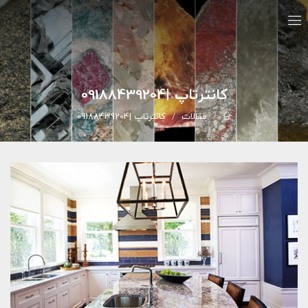
کانترتاپ |09188439204
مقالات
کانترتاپ |09188439204