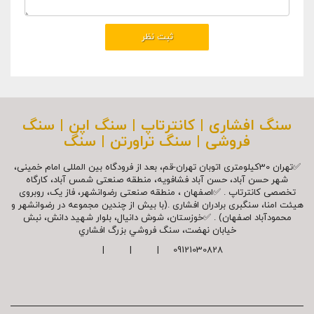
سنگ افشاری | کانترتاپ | سنگ اپن | سنگ
فروشی | سنگ تراورتن | سنگ
✅تهران 30کیلومتری اتوبان تهران-قم، بعد از فرودگاه بین المللی امام خمینی،
شهر حسن آباد، حسن آباد فشافویه، منطقه صنعتی شمس آباد، کارگاه
تخصصی کانترتاپ . ✅اصفهان ، منطقه صنعتی رضوانشهر، فاز یک، روبروی
هیئت امنا، سنگبری برادران افشاری .(با بیش از چندین مجموعه در رضوانشهر و
محمودآباد اصفهان) . ✅خوزستان، شوش دانیال، بلوار شهيد دانش، نبش
خیابان نهضت، سنگ فروشي بزرگ افشاري
09121030828 | | |