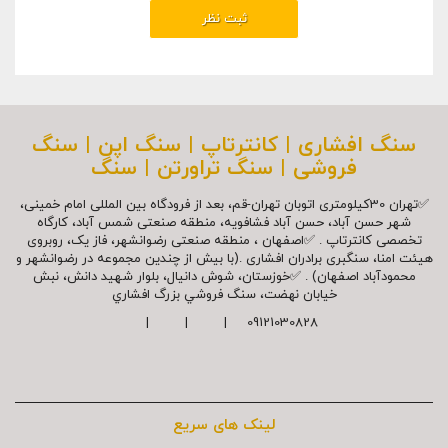
سنگ افشاری | کانترتاپ | سنگ اپن | سنگ
فروشی | سنگ تراورتن | سنگ
✅تهران 30کیلومتری اتوبان تهران-قم، بعد از فرودگاه بین المللی امام خمینی،
شهر حسن آباد، حسن آباد فشافویه، منطقه صنعتی شمس آباد، کارگاه
تخصصی کانترتاپ . ✅اصفهان ، منطقه صنعتی رضوانشهر، فاز یک، روبروی
هیئت امنا، سنگبری برادران افشاری .(با بیش از چندین مجموعه در رضوانشهر و
محمودآباد اصفهان) . ✅خوزستان، شوش دانیال، بلوار شهيد دانش، نبش
خیابان نهضت، سنگ فروشي بزرگ افشاري
09121030828 | | |
لینک های سریع