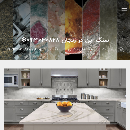
سنگ اپن در زنجان 09121030828❇
مقالات
سنگ هاي تزئيني
سنگ اپن در زنجان 09121030828❇