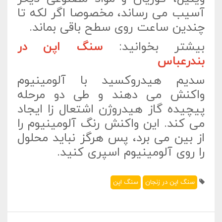
آسیب می رساند، مخصوصا اگر لکه تا
چندین ساعت روی سطح باقی بماند.
بیشتر بخوانید:
سنگ اپن در
بندرعباس
سدیم هیدروکسید با آلومینیوم
واکنش می دهند و طی دو مرحله
پیچیده گاز هیدروژن اشتعال زا ایجاد
می کند. این واکنش رنگ آلومینیوم را
از بین می برد، پس هرگز نباید محلول
را روی آلومینیوم اسپری کنید.
سنگ اپن در زنجان
سنگ اپن