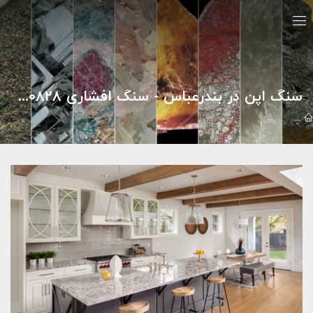
سنگ اپن در بندرعباس - سنگ افشاری 09121030828💥
مقالات
سنگ هاي تزئيني
سنگ اپن در بندرعباس - سنگ افشاری 09121030828💥