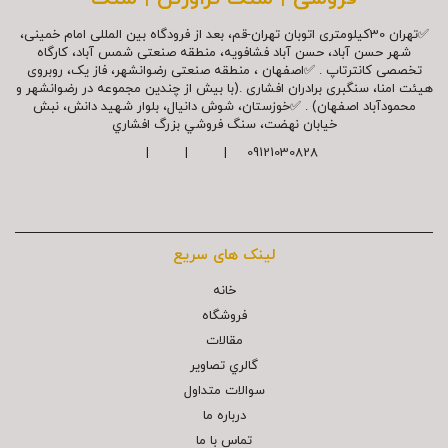
✅تهران 30کیلومتری اتوبان تهران-قم، بعد از فرودگاه بین المللی امام خمینی،
شهر حسن آباد، حسن آباد فشافویه، منطقه صنعتی شمس آباد، کارگاه
تخصصی کانترتاپ . ✅اصفهان ، منطقه صنعتی رضوانشهر، فاز یک، روبروی
هیئت امنا، سنگبری برادران افشاری .(با بیش از چندین مجموعه در رضوانشهر و
محمودآباد اصفهان) . ✅خوزستان، شوش دانیال، بلوار شهيد دانش، نبش
خیابان نهضت، سنگ فروشي بزرگ افشاري
09121030828 | | |
لینک های سریع
خانه
فروشگاه
مقالات
گالري تصاوير
سوالات متداول
درباره ما
تماس با ما