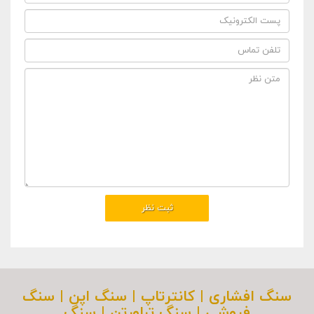
سنگ افشاری | کانترتاپ | سنگ اپن | سنگ
فروشی | سنگ تراورتن | سنگ