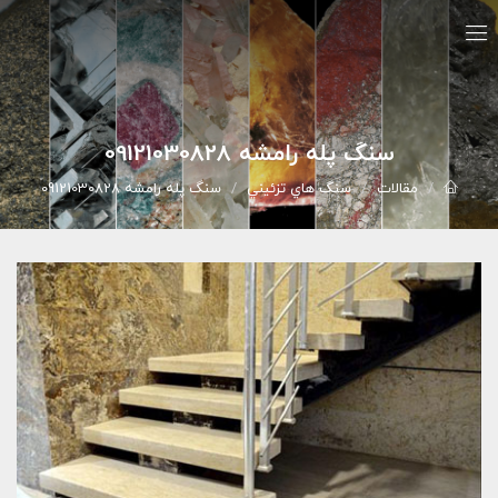
سنگ پله رامشه 09121030828
مقالات
سنگ هاي تزئيني
سنگ پله رامشه 09121030828