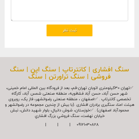
سنگ افشاری | کانترتاپ | سنگ اپن | سنگ
فروشی | سنگ تراورتن | سنگ
✅تهران 30کیلومتری اتوبان تهران-قم، بعد از فرودگاه بین المللی امام خمینی،
شهر حسن آباد، حسن آباد فشافویه، منطقه صنعتی شمس آباد، کارگاه
تخصصی کانترتاپ . ✅اصفهان ، منطقه صنعتی رضوانشهر، فاز یک، روبروی
هیئت امنا، سنگبری برادران افشاری .(با بیش از چندین مجموعه در رضوانشهر و
محمودآباد اصفهان) . ✅خوزستان، شوش دانیال، بلوار شهيد دانش، نبش
خیابان نهضت، سنگ فروشي بزرگ افشاري
09121030828 | | |