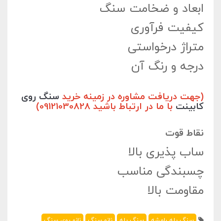
ابعاد و ضخامت سنگ
کیفیت فرآوری
متراژ درخواستی
درجه و رنگ آن
(جهت دریافت مشاوره در زمینه خرید
سنگ روی
کابینت
با ما در ارتباط باشید 09121030828)
نقاط قوت
ساب پذیری بالا
چسبندگی مناسب
مقاومت بالا
سنگ پله رامشه
سنگ پله
نانو سنگ
نانو روی سنگ