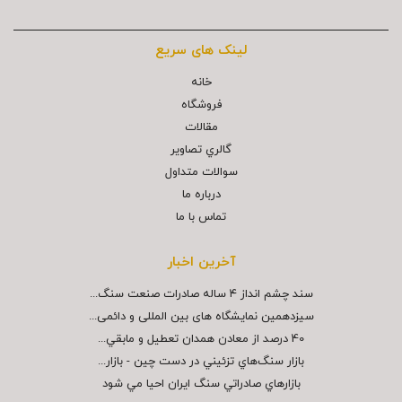
لینک های سریع
خانه
فروشگاه
مقالات
گالري تصاوير
سوالات متداول
درباره ما
تماس با ما
آخرین اخبار
سند چشم انداز ۴ ساله صادرات صنعت سنگ...
سیزدهمین نمایشگاه های بین المللی و دائمی...
40 درصد از معادن همدان تعطيل و مابقي...
بازار سنگ‌هاي تزئيني در دست چين - بازار...
بازارهاي صادراتي سنگ ايران احيا مي شود