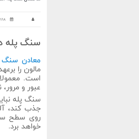
7/18
سنگ پله دی
معادن سنگ د
مالون را برع
است. معمولا 
عبور و مرور، 
سنگ پله نبای
جذب کند، آلو
روی سطح سنگ
خواهد برد.