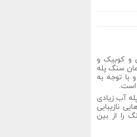
 و کوبیک و
مان سنگ پله
 با توجه به
 است.
له آب زیادی
یی نازیبایی
 را از بین