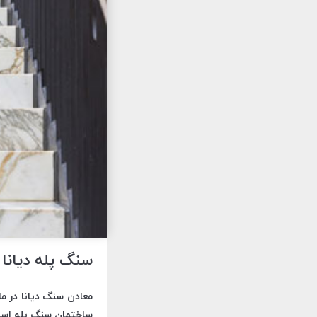
سنگ پله دیانا | 21030828
معادن سنگ دیانا در م
ساختمان سنگ پله اس