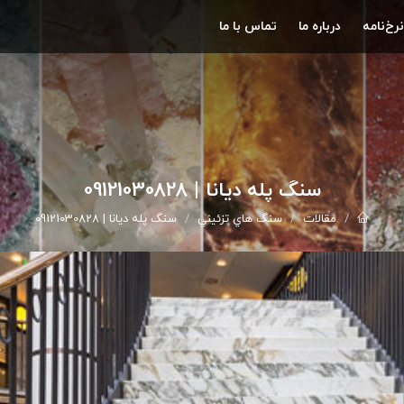
نرخ‌نامه
درباره ما
تماس با ما
سنگ پله دیانا | 09121030828
مقالات
سنگ هاي تزئيني
سنگ پله دیانا | 09121030828