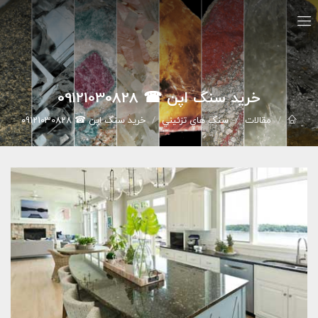
خرید سنگ اپن ☎ 09121030828
مقالات
سنگ هاي تزئيني
خرید سنگ اپن ☎ 09121030828