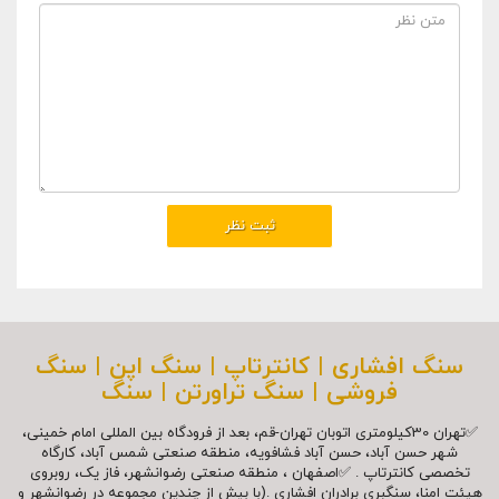
سنگ افشاری | کانترتاپ | سنگ اپن | سنگ
فروشی | سنگ تراورتن | سنگ
✅تهران 30کیلومتری اتوبان تهران-قم، بعد از فرودگاه بین المللی امام خمینی،
شهر حسن آباد، حسن آباد فشافویه، منطقه صنعتی شمس آباد، کارگاه
تخصصی کانترتاپ . ✅اصفهان ، منطقه صنعتی رضوانشهر، فاز یک، روبروی
هیئت امنا، سنگبری برادران افشاری .(با بیش از چندین مجموعه در رضوانشهر و