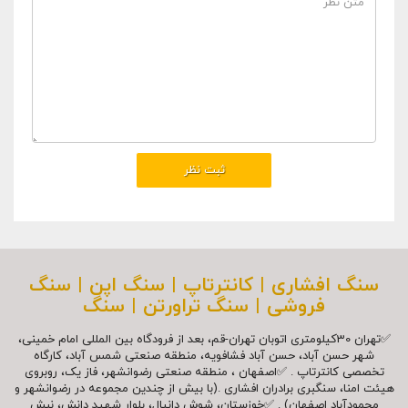
سنگ افشاری | کانترتاپ | سنگ اپن | سنگ
فروشی | سنگ تراورتن | سنگ
✅تهران 30کیلومتری اتوبان تهران-قم، بعد از فرودگاه بین المللی امام خمینی،
شهر حسن آباد، حسن آباد فشافویه، منطقه صنعتی شمس آباد، کارگاه
تخصصی کانترتاپ . ✅اصفهان ، منطقه صنعتی رضوانشهر، فاز یک، روبروی
هیئت امنا، سنگبری برادران افشاری .(با بیش از چندین مجموعه در رضوانشهر و
محمودآباد اصفهان) . ✅خوزستان، شوش دانیال، بلوار شهيد دانش، نبش