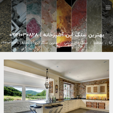
بهترین سنگ اپن آشپزخانه | 09121030828
مقالات
سنگ هاي تزئيني
بهترین سنگ اپن آشپزخانه | 09121030828