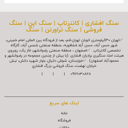
سنگ افشاری | کانترتاپ | سنگ اپن | سنگ
فروشی | سنگ تراورتن | سنگ
✅تهران 30کیلومتری اتوبان تهران-قم، بعد از فرودگاه بین المللی امام خمینی،
شهر حسن آباد، حسن آباد فشافویه، منطقه صنعتی شمس آباد، کارگاه
تخصصی کانترتاپ . ✅اصفهان ، منطقه صنعتی رضوانشهر، فاز یک، روبروی
هیئت امنا، سنگبری برادران افشاری .(با بیش از چندین مجموعه در رضوانشهر و
محمودآباد اصفهان) . ✅خوزستان، شوش دانیال، بلوار شهيد دانش، نبش
خیابان نهضت، سنگ فروشي بزرگ افشاري
09121030828 | | |
لینک های سریع
خانه
فروشگاه
مقالات