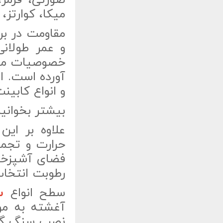
صورتی، قرمز،
میکا، کوارتز
مقاومت در بر
و عمر طولان
خصوصیات موث
آورده است. ا
و انواع کابین
بیشتر بخوانی
علاوه بر این
حرارت و تجمع
فضای آشپزخان
رطوبت انتخاب
سطح انواع
س
آغشته به مو
نصب سنگ گران