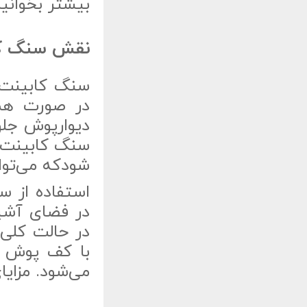
بیشتر بخوانی
نقش سنگ کا
سنگ کابینت 
در صورت هم
دیوارپوش جلو
سنگ کابینت ب
شودکه می‌توا
استفاده از س
در فضای آشپز
در حالت کلی
با کف پوش ب
می‌شود. مزایا