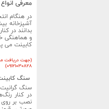
معرفی انواع
در هنگام انت
آشپزخانه بیش
بدانند در کن
و هماهنگی خو
کابینت می پرد
(جهت دریافت مشا
09121030828)
سنگ کابینت 
سنگ گرانیت ا
در کنار رنگ‌
نصب بر روی 