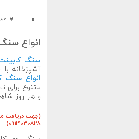
/8/2
انواع سنگ 
سنگ کابینت
آشپزخانه با 
انواع سنگ ک
متنوع برای ن
و هر روز شاه
(جهت دریافت مشا
09121030828)