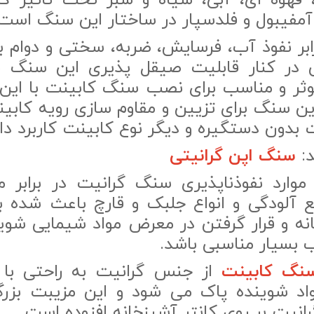
 قهوه ای، آبی، سیاه و سبز تحت تاثیر کا
، آمفیبول و فلدسپار در ساختار این سنگ است
ابر نفوذ آب، فرسایش، ضربه، سختی و دوام بال
ی در کنار قابلیت صیقل پذیری این سنگ مج
ر و مناسب برای نصب سنگ کابینت با این
ین سنگ برای تزیین و مقاوم سازی رویه کابی
ت بدون دستگیره و دیگر نوع کابینت کاربرد دا
د:
سنگ اپن گرانیتی
 موارد نفوذناپذیری سنگ گرانیت در برابر م
 آلودگی و انواع جلبک و قارچ باعث شده 
ه و قرار گرفتن در معرض مواد شیمایی شوین
 بسیار مناسبی باشد.
نگ کابینت
از جنس گرانیت به راحتی با
اد شوینده پاک می شود و این مزیبت بزر
یت بر روی کانتر آشپزخانه افزوده است.