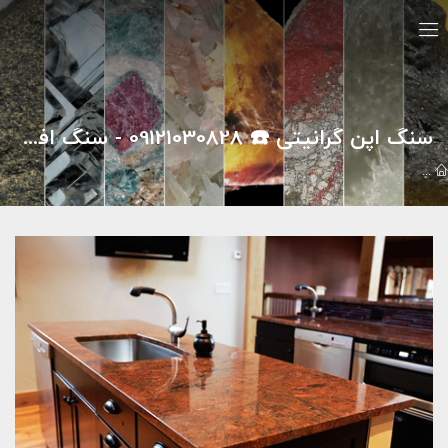
سنگ اپن گرانیتی ☎️ 09121030828 - سنگ افشاری
مقالات
سنگ هاي تزئيني
سنگ اپن گرانیتی ☎️ 09121030828 - سنگ افشاری