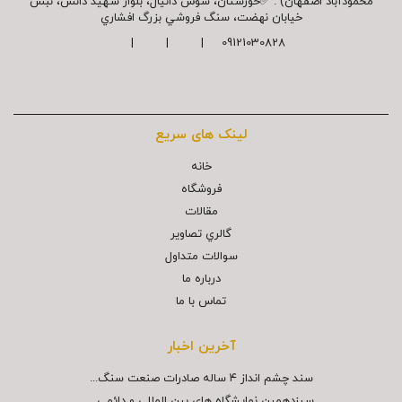
محمودآباد اصفهان) . ✅خوزستان، شوش دانیال، بلوار شهيد دانش، نبش
خیابان نهضت، سنگ فروشي بزرگ افشاري
09121030828 | | |
لینک های سریع
خانه
فروشگاه
مقالات
گالري تصاوير
سوالات متداول
درباره ما
تماس با ما
آخرین اخبار
سند چشم انداز ۴ ساله صادرات صنعت سنگ...
سیزدهمین نمایشگاه های بین المللی و دائمی...