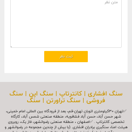
سنگ افشاری | کانترتاپ | سنگ اپن | سنگ
فروشی | سنگ تراورتن | سنگ
✅تهران 30کیلومتری اتوبان تهران-قم، بعد از فرودگاه بین المللی امام خمینی،
شهر حسن آباد، حسن آباد فشافویه، منطقه صنعتی شمس آباد، کارگاه
تخصصی کانترتاپ . ✅اصفهان ، منطقه صنعتی رضوانشهر، فاز یک، روبروی
هیئت امنا، سنگبری برادران افشاری .(با بیش از چندین مجموعه در رضوانشهر و