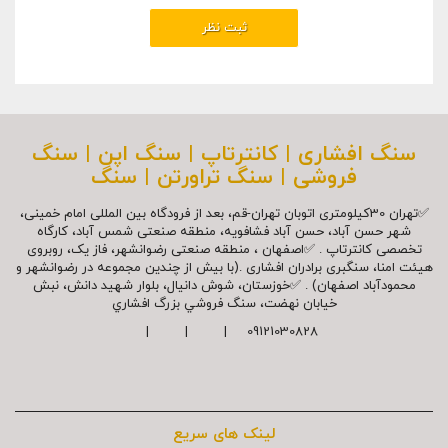
سنگ افشاری | کانترتاپ | سنگ اپن | سنگ
فروشی | سنگ تراورتن | سنگ
✅تهران 30کیلومتری اتوبان تهران-قم، بعد از فرودگاه بین المللی امام خمینی،
شهر حسن آباد، حسن آباد فشافویه، منطقه صنعتی شمس آباد، کارگاه
تخصصی کانترتاپ . ✅اصفهان ، منطقه صنعتی رضوانشهر، فاز یک، روبروی
هیئت امنا، سنگبری برادران افشاری .(با بیش از چندین مجموعه در رضوانشهر و
محمودآباد اصفهان) . ✅خوزستان، شوش دانیال، بلوار شهيد دانش، نبش
خیابان نهضت، سنگ فروشي بزرگ افشاري
09121030828 | | |
لینک های سریع