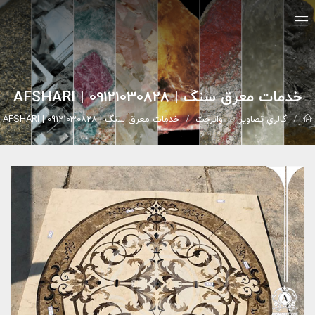
خدمات معرق سنگ | 09121030828 | AFSHARI
گالري تصاوير
واترجت
خدمات معرق سنگ | 09121030828 | AFSHARI