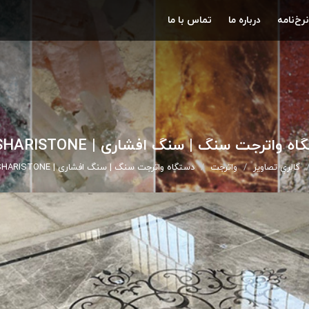
نرخ‌نامه
درباره ما
تماس با ما
ه واترجت سنگ | سنگ افشاری | AFSHARISTONE
گالري تصاوير
واترجت
دستگاه واترجت سنگ | سنگ افشاری | AFSHARISTONE