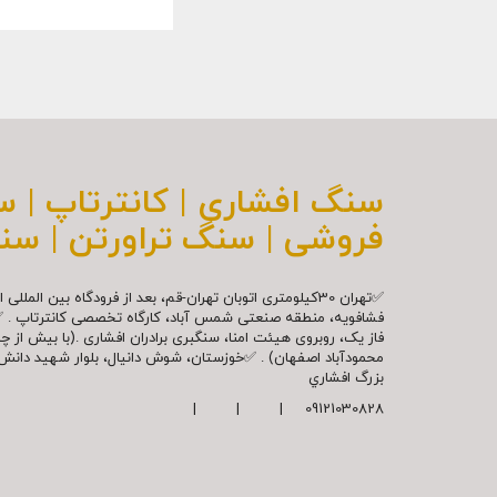
سنگ افشاری | کانترتاپ | 
فروشی | سنگ تراورتن | سن
✅تهران 30کیلومتری اتوبان تهران-قم، بعد از فرودگاه بین ال
فشافویه، منطقه صنعتی شمس آباد، کارگاه تخصصی کانترتاپ . 
فاز یک، روبروی هیئت امنا، سنگبری برادران افشاری .(با بیش از 
محمودآباد اصفهان) . ✅خوزستان، شوش دانیال، بلوار شهيد دا
بزرگ افشاري
09121030828 | | |