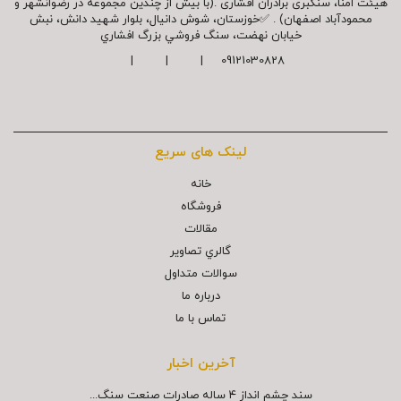
هیئت امنا، سنگبری برادران افشاری .(با بیش از چندین مجموعه در رضوانشهر و
محمودآباد اصفهان) . ✅خوزستان، شوش دانیال، بلوار شهيد دانش، نبش
خیابان نهضت، سنگ فروشي بزرگ افشاري
09121030828 | | |
لینک های سریع
خانه
فروشگاه
مقالات
گالري تصاوير
سوالات متداول
درباره ما
تماس با ما
آخرین اخبار
سند چشم انداز ۴ ساله صادرات صنعت سنگ...