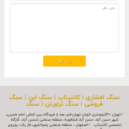
سنگ افشاری | کانترتاپ | سنگ اپن | سنگ
فروشی | سنگ تراورتن | سنگ
✅تهران 30کیلومتری اتوبان تهران-قم، بعد از فرودگاه بین المللی امام خمینی،
شهر حسن آباد، حسن آباد فشافویه، منطقه صنعتی شمس آباد، کارگاه
تخصصی کانترتاپ . ✅اصفهان ، منطقه صنعتی رضوانشهر، فاز یک، روبروی