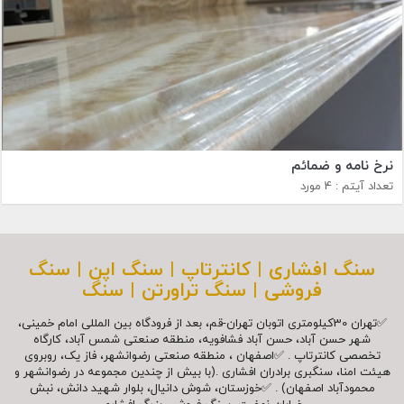
نرخ نامه و ضمائم
تعداد آیتم : 4 مورد
سنگ افشاری | کانترتاپ | سنگ اپن | سنگ
فروشی | سنگ تراورتن | سنگ
✅تهران 30کیلومتری اتوبان تهران-قم، بعد از فرودگاه بین المللی امام خمینی،
شهر حسن آباد، حسن آباد فشافویه، منطقه صنعتی شمس آباد، کارگاه
تخصصی کانترتاپ . ✅اصفهان ، منطقه صنعتی رضوانشهر، فاز یک، روبروی
هیئت امنا، سنگبری برادران افشاری .(با بیش از چندین مجموعه در رضوانشهر و
محمودآباد اصفهان) . ✅خوزستان، شوش دانیال، بلوار شهيد دانش، نبش