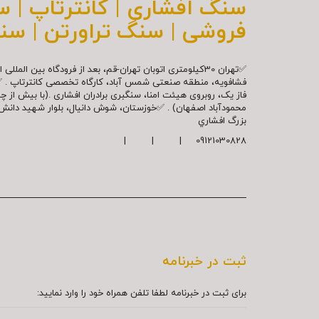
سنگ افشاری | کانترتاپ | 
فروشی | سنگ تراورتن | سن
✅تهران 30کیلومتری اتوبان تهران-قم، بعد از فرودگاه بین ال
فشافویه، منطقه صنعتی شمس آباد، کارگاه تخصصی کانترتاپ . 
فاز یک، روبروی هیئت امنا، سنگبری برادران افشاری .(با بیش از 
محمودآباد اصفهان) . ✅خوزستان، شوش دانیال، بلوار شهيد دا
بزرگ افشاري
09121030828 | | |
ثبت در خبرنامه
برای ثبت در خبرنامه لطفا تلفن همراه خود را وارد نمایید: