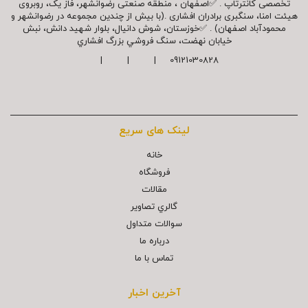
تخصصی کانترتاپ . ✅اصفهان ، منطقه صنعتی رضوانشهر، فاز یک، روبروی
هیئت امنا، سنگبری برادران افشاری .(با بیش از چندین مجموعه در رضوانشهر و
محمودآباد اصفهان) . ✅خوزستان، شوش دانیال، بلوار شهيد دانش، نبش
خیابان نهضت، سنگ فروشي بزرگ افشاري
09121030828 | | |
لینک های سریع
خانه
فروشگاه
مقالات
گالري تصاوير
سوالات متداول
درباره ما
تماس با ما
آخرین اخبار