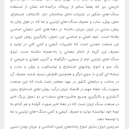
تاريخي نيز که بعضاً سالم از زيرخاک درآمده¬اند نشان از استفاده
سنگ¬هاي مذکور در تزئينات داخل ساختمان دارد. اکتشاف، استخراج،
حمل، برش، ساب و مصرف سنگ¬هاي تزئيني و نما که در طول زمان به
روش سنتي در ايران جريان داشته در دهه-هاي اخير تحولي اساسي
يافته¬است. نمود اصلي و اساسي اين تحول، بکارگيري روش غربي در
اين صنعت معدني است که تغييرات کيفي و کمي کلي در توليد و
مصرف اين گروه از ذخائر معدني را به¬همراه داشته است. تنوع
سنگ¬هاي تزئيني اعم از رسوبي، دگرگونه و آذرين نفوذي و خروجي از
يک سو و تنوع روشهاي استخراج و توليدکوب و برش و ساب و
تيشه¬اي کردن از سوي ديگر و همچنين افزايش بسيار شديد مصرف آن
در ساخت و سازهاي کشور در عهد معاصر باعث شده که اين صنعت
بصورت يک حرفه مهم در اقتصاد ايران درآيد. روش¬هاي استخراج بدون
آتشباري و بکارگيري وسيع ماشين¬هاي سخت¬بر دو تحول بزرگ اخير
در صنعت سنگ ايران است که در دهه اخير صورت گرفته و هر کدام به
نوبه خود توانسته توليد و مصرف کيفي و کمي سنگ¬هاي تزئيني و نما
را توسعه دهد.
سرزمين ايران بدليل تنوع رخدادهاي زمين¬شناسي و عريان بودن نسبي