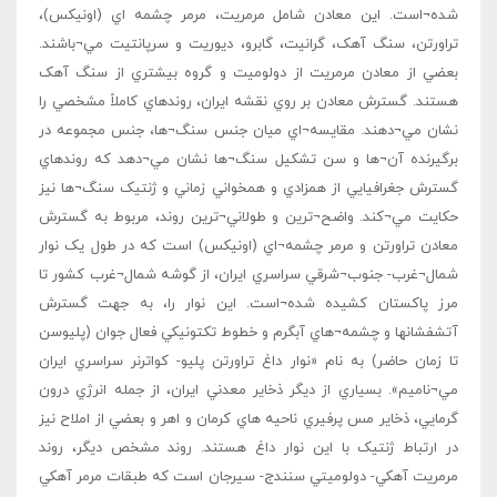
شده¬است. اين معادن شامل مرمريت، مرمر چشمه اي (اونيکس)،
تراورتن، سنگ آهک، گرانيت، گابرو، ديوريت و سرپانتيت مي¬باشند.
بعضي از معادن مرمريت از دولوميت و گروه بيشتري از سنگ آهک
هستند. گسترش معادن بر روي نقشه ايران، روندهاي کاملاً مشخصي را
نشان مي¬دهند. مقايسه¬اي ميان جنس سنگ¬ها، جنس مجموعه در
برگيرنده آن¬ها و سن تشکيل سنگ¬ها نشان مي¬دهد که روندهاي
گسترش جغرافيايي از همزادي و همخواني زماني و ژنتيک سنگ¬ها نيز
حکايت مي¬کند. واضح¬ترين و طولاني¬ترين روند، مربوط به گسترش
معادن تراورتن و مرمر چشمه¬اي (اونيکس) است که در طول يک نوار
شمال¬غرب- جنوب¬شرقي سراسري ايران، از گوشه شمال¬غرب کشور تا
مرز پاکستان کشيده شده¬است. اين نوار را، به جهت گسترش
آتشفشانها و چشمه¬هاي آبگرم و خطوط تکتونيکي فعال جوان (پليوسن
تا زمان حاضر) به نام «نوار داغ تراورتن پليو- کواترنر سراسري ايران
مي¬ناميم». بسياري از ديگر ذخاير معدني ايران، از جمله انرژي درون
گرمايي، ذخاير مس پرفيري ناحيه هاي کرمان و اهر و بعضي از املاح نيز
در ارتباط ژنتيک با اين نوار داغ هستند. روند مشخص ديگر، روند
مرمريت آهکي- دولوميتي سنندج- سيرجان است که طبقات مرمر آهکي