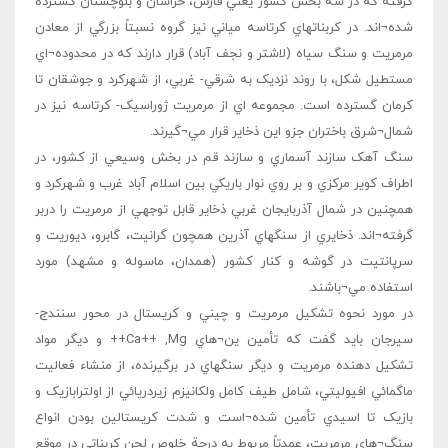
گرفته که در سه بخش کشور يعني فارس، خراسان و بلوچستان گسترده
شده¬اند. در کربناتهاي کرتاسه مياني نيز گروه نسبتاً بزرگي از معادن
مرمريت و سنگ سياه (لاشتر و نجف آباد) قرار دارند که در محدوده¬اي
مستطيل شکل، با روند نزديک به شرقي- غربي، از شهرکرد و جوشقان تا
کرمان گسترده است. مجموعه اي از مرمريت ژوراسيک- کرتاسه نيز در
شمال¬شرق باختران جزو اين ذخاير قرار مي¬گيرند.
سنگ آهک سازند آسماري و سازند قم در بخش وسيعي از کشور، در
اطراف کوير مرکزي و بر روي نوار باريکي بين اسلام آباد غرب و شهرکرد و
همچنين در شمال آذربايجان غربي ذخاير قابل توجهي از مرمريت را دربر
گرفته¬اند. ذخايري از سنگهاي آذرين همچون گرانيت، گابرو، ديوريت و
سرپانتيت در گوشه و کنار کشور (همدان، ماسوله و مشهد) مورد
استفاده مي¬باشند.
در مورد نحوه تشکيل مرمريت و چيني و کريستال در محور سنندج-
سيرجان بايد گفت که تأمين ين¬هاي Ca++ ,Mg++ و ديگر مواد
تشکيل دهنده مرمريت و ديگر سنگهاي در برگيرنده، از منشاء فعاليت
ماگمائي افيوليتي، شامل طيف کامل ولکانيزم زيردريائي از اولترابازيک و
بازيک تا اسيدي تأمين شده¬است و شدت کريستالين بودن انواع
سنگ¬هاي مرمريت، عمدتاً مربوط به درجة خلوص لجن کربناتي در موقع