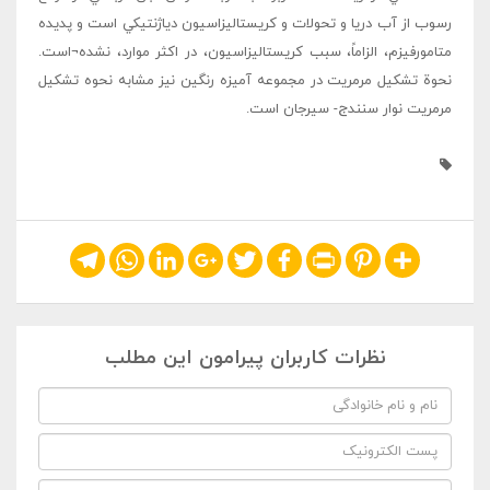
رسوب از آب دريا و تحولات و کريستاليزاسيون دياژنتيکي است و پديده
متامورفيزم، الزاماً، سبب کريستاليزاسيون، در اکثر موارد، نشده¬است.
نحوة تشکيل مرمريت در مجموعه آميزه رنگين نيز مشابه نحوه تشکيل
مرمريت نوار سنندج- سيرجان است.
Telegram
WhatsApp
LinkedIn
Google+
Twitter
Facebook
Print
Pinterest
Share
نظرات کاربران پیرامون این مطلب