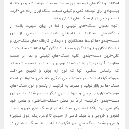
امکانات و تنگناهاي توسعه اين صنعت صحبت خواهد شد و در خاتمه
پيشنهادي براي توسعه کمي و کيفي صنعت سنگ ايران ارائه مي¬گردد.
تقسيم بندي انواع سنگ¬هاي تزئيني و نما
آنچه بعنوان سنگ¬هاي تزئيني و نما در ايران شهرت يافته از
ديدگاه¬هاي مختلفه دسته¬بندي شده¬است. بعضي از اين
دسته¬بندي¬ها توسط معدنکاران و دارندگان کارخانه¬هاي سنگ¬بري و
توليدکنندگان و فروشندگان و مصرف کنندگان آنها ابداع شده¬است. در
کلي¬ترين دسته¬بندي، کليه سنگ¬هاي تزئيني و نما، بر حسب
مقاومت آنها در برش به دو دسته نرم¬بر و سخت¬بر تقسيم شده¬اند
که براساس سختي آنها که نوع اره برش را تعيين مي¬کند
صورت¬گرفته¬است. در دسته¬بندي ديگري که کمي متنوع¬تر است
سنگ¬ها در بازار توليد و مصرف به گرانيت از يکسو و انوع سنگ¬هاي
مرمريت، تراورتن، چيني و غيره از سوي ديگر تقسيم شده¬اند. در اين
دسته¬بندي «گرانيت» الزاماً در معني «سنگ¬شناختي» و علمي خود
بکار نمي¬رود. بلکه اصطلاحي است که انواع سنگ¬هاي اًذرين، اعم از
نفوذي و خروجي و يا طيف کاملي از اسيدي تا اولترابازيک (فوق قليايي)
را مي¬پوشاند. سنگ¬هاي غير «گرانيت» که از نظر سنگ¬شناختي در