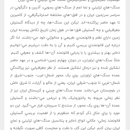
سنگ¬هاي تزئيني و نما اعم از سنگ¬هاي رسوبي، آذرين و دگرگوني در
سراسر سرزمين ايران و در افق¬هاي مختلفه استراتيگرافي، از کامبرين
تا عهد حاضر پراکنده¬اند. ليکن اين سنگ¬ها، چه از ديدگاه گسترش
جغرافيايي و چه گسترش افق¬ها در طول زمان تاريخ تکامل پوسته ايران
زمين داراي نظم و قانونمندي طبيعي و متالوژني خود مي¬باشند. لذا اگر
درباره اين قانونمندي بررسي کنيم و آن را به دقت دريابيم مي¬توانيم
ذخاير بهتر و بيشتري را با رديابي قانونمند آن¬ها کشف و معرفي کنيم.
مثلاً سنگ¬هاي تراورتن، در دوران چهارم زمين¬شناسي و در عهد حاضر
تشکيل شده و نيز درحال تشکيل هستند. از نظر جغرافيايي نيز پراکندگي
عمده سنگ¬هاي تراورتن روي يک محور شمال¬غرب- جنوب¬شرق از
شمال¬غربي تا جنوب¬شرقي ايران، يعني از ماکو و آرارات تا شرق خاش
در بلوچستان مي¬باشد. عمده سنگ¬هاي چيني و کريستال ايران نيز از
نظر زماني مربوط به پالئوزوئيک بالا و ترياس مي¬باشند و گسترش
عمده آن¬ها روي يک محور، از سنندج تا سيرجان، قرار مي¬گيرد. اين دو
مورد را براي مثال ذکر کردم که منظورم را از اهميت بررسي گسترش
قانونمند زماني- مکاني انواع ذخاير و پتانسيل سنگ¬هاي تزئيني و نماي
ايران بيان کنم. ليکن اين کار، با دقت و ممارست کافي صورت نگرفته و