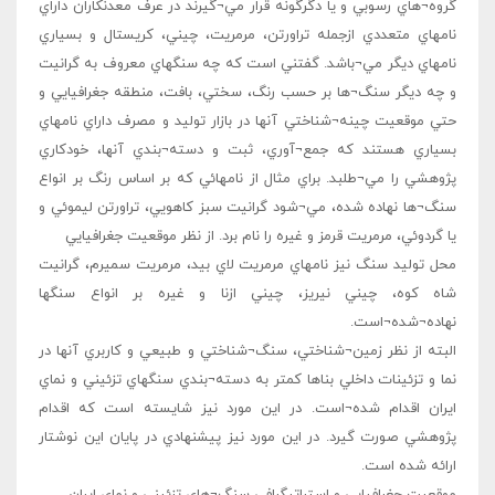
گروه¬هاي رسوبي و يا دگرگونه قرار مي¬گيرند در عرف معدنکاران داراي
نامهاي متعددي ازجمله تراورتن، مرمريت، چيني، کريستال و بسياري
نامهاي ديگر مي¬باشد. گفتني است که چه سنگهاي معروف به گرانيت
و چه ديگر سنگ¬ها بر حسب رنگ، سختي، بافت، منطقه جغرافيايي و
حتي موقعيت چينه¬شناختي آنها در بازار توليد و مصرف داراي نامهاي
بسياري هستند که جمع¬آوري، ثبت و دسته¬بندي آنها، خودکاري
پژوهشي را مي¬طلبد. براي مثال از نامهائي که بر اساس رنگ بر انواع
سنگ¬ها نهاده شده، مي¬شود گرانيت سبز کاهويي، تراورتن ليموئي و
يا گردوئي، مرمريت قرمز و غيره را نام برد. از نظر موقعيت جغرافيايي
محل توليد سنگ نيز نامهاي مرمريت لاي بيد، مرمريت سميرم، گرانيت
شاه کوه، چيني نيريز، چيني ازنا و غيره بر انواع سنگها
نهاده¬شده¬است.
البته از نظر زمين¬شناختي، سنگ¬شناختي و طبيعي و کاربري آنها در
نما و تزئينات داخلي بناها کمتر به دسته¬بندي سنگهاي تزئيني و نماي
ايران اقدام شده¬است. در اين مورد نيز شايسته است که اقدام
پژوهشي صورت گيرد. در اين مورد نيز پيشنهادي در پايان اين نوشتار
ارائه شده است.
موقعيت جغرافيايي و استراتيگرافي سنگ¬هاي تزئيني و نماي ايران