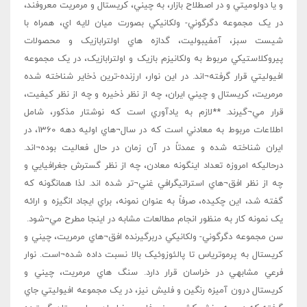
و يا دولوميتي و در اصطلاح بازار، به چيني، کريستال و مرمريت معروفند،
در يک مجموعه دگرگوني- ولکانيکي بصورت ميان لايه اي، همراه با
شيست سبز، آمفيبوليت، گدازه هاي اولترابازيک و محصولات
پيروکلاستيکي مربوط به ولکانيزم بازيک و اولترابازيک، در يک مجموعه
افيوليتي قرار گرفته¬اند. در اين نوار، ارزنده-ترين ذخاير شناخته شده
مرمريت، کريستال و چيني ايران، چه از نظر ذخيره و چه از نظر کيفيت،
قرار مي¬گيرند. **لازم به يادآوري است که نوشتار مذکور، شامل
اطلاعات مربوط به معادني است که در سال¬هاي اوليه دهه 1360، در
ايران شناخته شده و عمدتاً در آن زمان در حال فعاليت بوده¬اند.
درحاليکه امروزه تعداد اينگونه معادن، چه از نظر گسترش جغرافيايي و
چه از نظر افق¬هاي استراتيگرافي غني¬تر شده اند. لذا همانگونه که
گفته شد، اين چکيده، صرفاً به عنوان نمونه، براي ايجاد انگيزه و ارائه
يک نمونه کار به منظور انجام مطالعات مشابه در اينجا مطرح مي¬شود.
سن مجموعه دگرگوني- ولکانيکي دربرگيرنده افق¬هاي مرمريت، چيني و
کريستال به پرموترياس تا پالئوزوئيک بالا نسبت داده شده¬است. نوار
فرعي مشابهي در خراسان قرار دارد. سنگ هاي مرمريت، چيني و
کريستال درون آميزه رنگين و فليش نيز، در يک مجموعه افيوليتي جاي