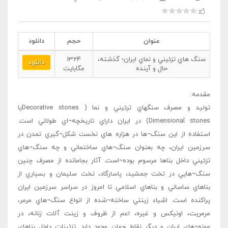
عنوان
حجم
دانلود
سنگ هاي تزئيني و نماي ايران؛ گذشته،
1324
دانلود
حال و آينده
مگابایت
مقدمه:
توليد و مصرف سنگهاي ترئيني و نما ( Decorative stonesيا
Dimensional stones) در ايران داراي تاريخچه¬اي طولاني است.
استفاده از اين سنگ¬ها در هزاره هاي نخست شکل¬گيري تمدن در
سرزمين ايران، چه بعنوان سنگ¬هاي ساختماني و چه سنگ¬هاي
تزئيني داخل بناها مرسوم بوده¬است. آثار بجامانده از مصرف چنين
سنگ¬هايي در تخت جمشيد، پاسارگاد، تخت سليمان و بسياري از
بناهاي ساساني و بناهاي اسلامي تا امروز در سراسر سرزمين ايران
پراکنده است. اشياء زينتي ساخته¬شده از انواع سنگ¬هاي مرمر،
مرمريت، اونيکس و غيره، اعم از ظروف و زينت آلات زنانه، در
موزه¬هاي ايران و ديگر نقاط جهان وجود دارد. تزئينات داخل بناهاي