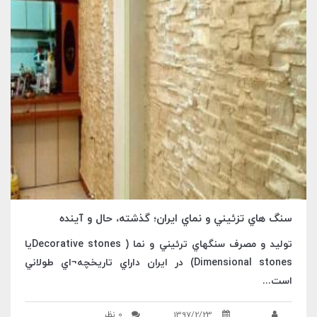
سنگ هاي تزئيني و نماي ايران؛ گذشته، حال و آينده
توليد و مصرف سنگهاي ترئيني و نما ( Decorative stonesيا
Dimensional stones) در ايران داراي تاريخچه¬اي طولاني
است...
1397/2/23
0 نظر