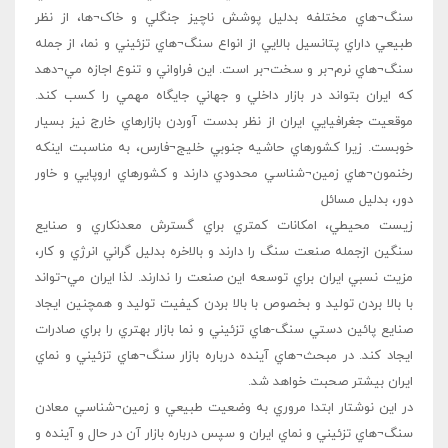
سنگ¬هاي مختلفه بدليل پوشش ناچيز جنگلي و خاک¬ها، از نظر
طبيعي داراي پتانسيل بالايي از انواع سنگ¬هاي تزئيني و نما، از جمله
سنگ¬هاي نرم¬بر و سخت¬بر است. اين فراواني و تنوع اجازه مي¬دهد
که ايران بتواند در بازار داخلي و جهاني جايگاه مهمي را کسب کند.
موقعيت جغرافيايي ايران از نظر بدست آوردن بازارهاي خارج نيز بسيار
خوبست. زيرا کشورهاي حاشيه جنوبي خليج¬فارس، به مناسبت اينکه
رخنمون¬هاي زمين¬شناسي محدودي دارند و کشورهاي اروپايي و خاور
دور، بدليل مسائل
زيست محيطي، امکانات کمتري براي گسترش معدنکاري و صنايع
سنگين ازجمله صنعت سنگ را دارند و بالاخره بدليل گراني انرژي و کار،
مزيت نسبي ايران براي توسعه اين صنعت را ندارند. لذا ايران مي¬تواند
با بالا بردن توليد و بخصوص با بالا بردن کيفيت توليد و همچنين ايجاد
صنايع پائين دستي سنگ-هاي تزئيني و نما بازار بهتري را براي صادرات
ايجاد کند. در مبحث¬هاي آينده درباره بازار سنگ¬هاي تزئيني و نماي
ايران بيشتر صحبت خواهد شد.
در اين نوشتار ابتدا مروري به وضعيت طبيعي و زمين¬شناسي معادن
سنگ¬هاي تزئيني و نماي ايران و سپس درباره بازار آن در حال و آينده و