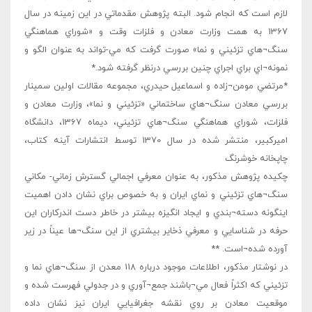
لازم است که انجام شود. البته پژوهش مقدماتي در اين زمينه در سال
1367 به همت وزارت معادن و فلزات وقت و «شوراي هماهنگي
سنگ¬هاي تزئيني و نما» صورت گرفت که مي-تواند به عنوان الگو و
نمونه¬اي براي اجراي چنين بررسي درنظر گرفته شود.*
*مرتضي مومن¬زاده و اسماعيل حيدري، مجموعه مقالات اولين سمينار
بررسي معادن سنگ¬هاي ساختماني «تزئيني و نما»، وزارت معادن و
فلزات، شوراي هماهنگي سنگ¬هاي تزئيني، ديماه 1367، دانشگاه
اميرکبير، منتشر شده در سال 1370 توسط انتشارات آينه کتاب،
چاپخانه خوشرنگ
چکيده پژوهش مذکور، به عنوان معرفي اجمالي گسترش زماني- مکاني
سنگ¬هاي تزئيني و نماي ايران و به خصوص براي نشان دادن اهميت
اينگونه دسته¬بندي و ايجاد انگيزه بيشتر در خاطر دست اندرکاران اين
حرفه در شناسايي و معرفي ذخاير بيشتري از اين سنگ¬ها عيناً در زير
آورده شده¬است. **
در نوشتار مذکور، اطلاعات موجود درباره 118 معدن از سنگ¬هاي نما و
تزئيني که اکثراً فعال مي¬باشند جمع¬آوري و در جدولي فهرست شده و
موقعيت معادن بر روي نقشه جغرافيايي ايران نيز نشان داده