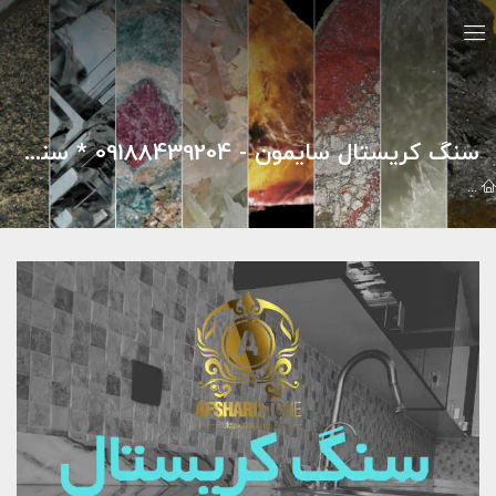
سنگ کریستال سایمون - 09188439204 * سنگ روی کابینت مشهد
تيزر تبليغاتي
پروژه های کانترتاپ
سنگ کریستال سایمون - 09188439204 * سنگ روی کابینت مشهد