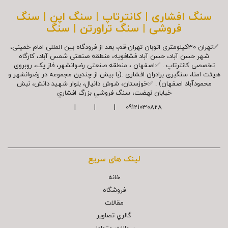
سنگ افشاری | کانترتاپ | سنگ اپن | سنگ
فروشی | سنگ تراورتن | سنگ
✅تهران 30کیلومتری اتوبان تهران-قم، بعد از فرودگاه بین المللی امام خمینی،
شهر حسن آباد، حسن آباد فشافویه، منطقه صنعتی شمس آباد، کارگاه
تخصصی کانترتاپ . ✅اصفهان ، منطقه صنعتی رضوانشهر، فاز یک، روبروی
هیئت امنا، سنگبری برادران افشاری .(با بیش از چندین مجموعه در رضوانشهر و
محمودآباد اصفهان) . ✅خوزستان، شوش دانیال، بلوار شهيد دانش، نبش
خیابان نهضت، سنگ فروشي بزرگ افشاري
09121030828 | | |
لینک های سریع
خانه
فروشگاه
مقالات
گالري تصاوير