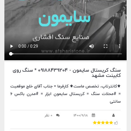
سنگ کریستال سایمون - 09188439204 * سنگ روی
کابینت مشهد
⚜️کانترتاپ، تخصص ماست⚜️ کارفرما = جناب آقای خلج موقعیت
= #محلات سنگ = کریستال سایمون ابزار = #مدرن باکس ۶
سانتی
1400/9/18
0 نظر