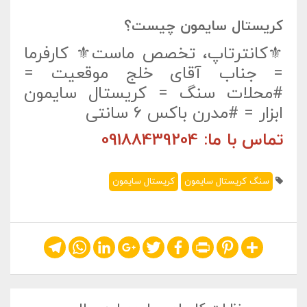
کریستال سایمون چیست؟
⚜️کانترتاپ، تخصص ماست⚜️ کارفرما
= جناب آقای خلج موقعیت =
#محلات سنگ = کریستال سایمون
ابزار = #مدرن باکس ۶ سانتی
تماس با ما: 09188439204
سنگ کریستال سایمون
کریستال سایمون
Telegram
WhatsApp
LinkedIn
Google+
Twitter
Facebook
Print
Pinterest
Share