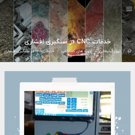
خدمات CNC در سنگبری افشاری
تيزر تبليغاتي
پروژه های کانترتاپ
خدمات cnc در سنگبری افشاری