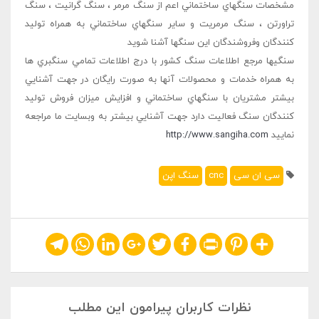
مشخصات سنگهاي ساختماني اعم از سنگ مرمر ، سنگ گرانيت ، سنگ
تراورتن ، سنگ مرمريت و ساير سنگهاي ساختماني به همراه توليد
کنندگان وفروشندگان اين سنگها آشنا شويد
سنگيها مرجع اطلاعات سنگ کشور با درج اطلاعات تمامي سنگبري ها
به همراه خدمات و محصولات آنها به صورت رايگان در جهت آشنايي
بيشتر مشتريان با سنگهاي ساختماني و افزايش ميزان فروش توليد
کنندگان سنگ فعاليت دارد جهت آشنايي بيشتر به وبسايت ما مراجعه
نماييد
http://www.sangiha.com
سی ان سی
cnc
سنگ اپن
Telegram
WhatsApp
LinkedIn
Google+
Twitter
Facebook
Print
Pinterest
Share
نظرات کاربران پیرامون این مطلب