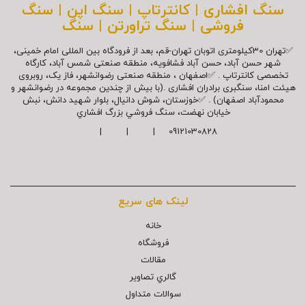
سنگ افشاری | کانترتاپ | سنگ اپن | سنگ
فروشی | سنگ تراورتن | سنگ
✅تهران 30کیلومتری اتوبان تهران-قم، بعد از فرودگاه بین المللی امام خمینی،
شهر حسن آباد، حسن آباد فشافویه، منطقه صنعتی شمس آباد، کارگاه
تخصصی کانترتاپ . ✅اصفهان ، منطقه صنعتی رضوانشهر، فاز یک، روبروی
هیئت امنا، سنگبری برادران افشاری .(با بیش از چندین مجموعه در رضوانشهر و
محمودآباد اصفهان) . ✅خوزستان، شوش دانیال، بلوار شهيد دانش، نبش
خیابان نهضت، سنگ فروشي بزرگ افشاري
09121030828 | | |
لینک های سریع
خانه
فروشگاه
مقالات
گالري تصاوير
سوالات متداول