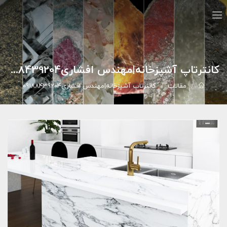
کانترتاپ آشپزخانه|مهندس افشاری09188439204
مقالات
کانترتاپ آشپزخانه|مهندس افشاری09188439204