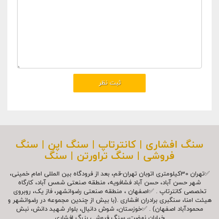
سنگ افشاری | کانترتاپ | سنگ اپن | سنگ
فروشی | سنگ تراورتن | سنگ
✅تهران 30کیلومتری اتوبان تهران-قم، بعد از فرودگاه بین المللی امام خمینی،
شهر حسن آباد، حسن آباد فشافویه، منطقه صنعتی شمس آباد، کارگاه
تخصصی کانترتاپ . ✅اصفهان ، منطقه صنعتی رضوانشهر، فاز یک، روبروی
هیئت امنا، سنگبری برادران افشاری .(با بیش از چندین مجموعه در رضوانشهر و
محمودآباد اصفهان) . ✅خوزستان، شوش دانیال، بلوار شهيد دانش، نبش
خیابان نهضت، سنگ فروشي بزرگ افشاري