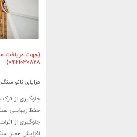
(جهت دریافت مشا
09121030828)
مزایای نانو سنگ
جلوگیری از ترک 
حفظ زیبایــی سنگ
جلوگیری از اثرات
افزایش عمــر سنگ