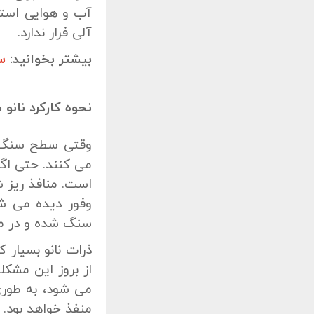
آب و هوایی استف
آلی فرار ندارد.
بیشتر بخوانید:
س
نحوه کارکرد نانو
وقتی سطح سنگ ب
می کنند. حتی اگ
است. منافذ ریز 
وفور دیده می ش
سنگ شده و در م
ذرات نانو بسیار 
از بروز این مشک
می شود، به طوری
منفذ خواهد بود.