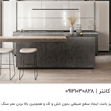
09121030828
باعث ایجاد سطح صیقلی بدون خش و لک و همچنین بالا بردن عمر سنگ خ