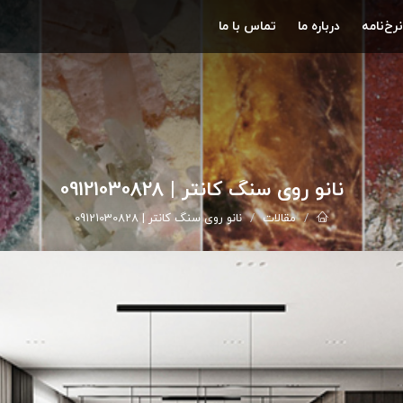
نرخ‌نامه
درباره ما
تماس با ما
نانو روی سنگ کانتر | 09121030828
مقالات
نانو روی سنگ کانتر | 09121030828