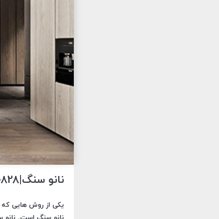
نانو سنگ|09121030828
یکی از روش هایی که ب
نانو سنگ است. نانو س