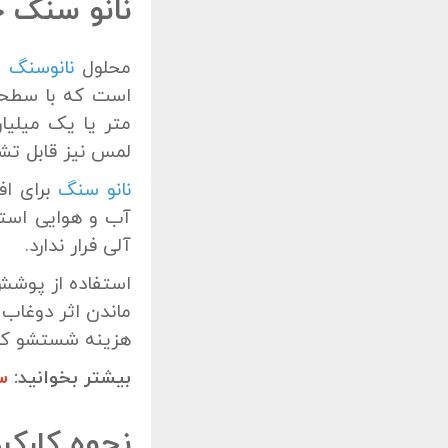
نانو سنگ
محلول
نانوسنگ
ی
است که با سطحی
متر یا یک میلیا
لمس نیز قابل ت
نانو سنگ
برای اف
آب و هوایی استف
آلی فرار ندارد.
استفاده از پوشش 
ماندن اثر دوغاب 
هزینه شستشو ک
بیشتر بخوانید:
س
نحوه کارکر