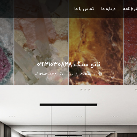
نرخ‌نامه
درباره ما
تماس با ما
نانو سنگ|09121030828
مقالات
نانو سنگ|09121030828