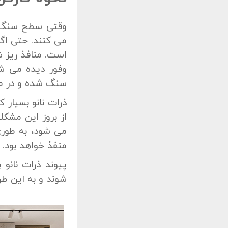
وقتی سطح سنگ ب
می کنند. حتی اگ
است. منافذ ریز 
وفور دیده می ش
سنگ شده و در م
ذرات نانو بسیار 
از بروز این مشک
می شود، به طوری
منفذ خواهد بود.
پیوند ذرات نانو
شوند و به این ط