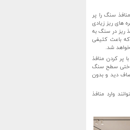
افذ سنگ را پر
 های ریز زیادی
 ریز در سنگ به
که باعث کثیفی
واهد شد.
ا پر کردن منافذ
واختی سطح سنگ
صاف دید و بدون
نند وارد منافذ