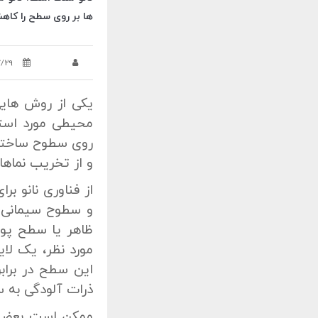
ها بر روی سطح را کاه
7/29
یکی از روش هایی
محیطی مورد است
روی سطوح ساختمان
و از تخریب نماها
از فناوری نانو ب
و سطوح سیمانی 
ظاهر یا سطح پوش
مورد نظر، یک لا
این سطح در برابر
ذرات آلودگی به 
ممکن است بعضی از