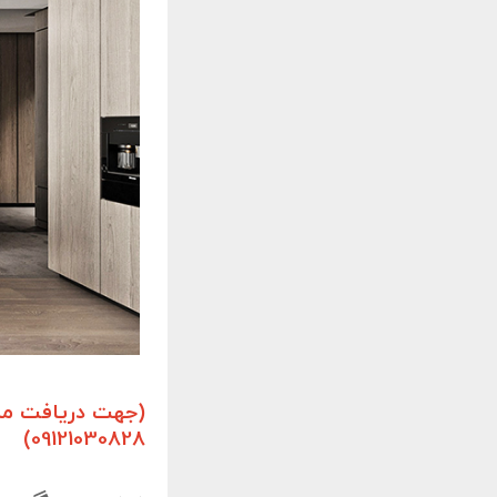
(جهت دریافت مشا
09121030828)