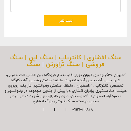
سنگ افشاری | کانترتاپ | سنگ اپن | سنگ
فروشی | سنگ تراورتن | سنگ
✅تهران 30کیلومتری اتوبان تهران-قم، بعد از فرودگاه بین المللی امام خمینی،
شهر حسن آباد، حسن آباد فشافویه، منطقه صنعتی شمس آباد، کارگاه
تخصصی کانترتاپ . ✅اصفهان ، منطقه صنعتی رضوانشهر، فاز یک، روبروی
هیئت امنا، سنگبری برادران افشاری .(با بیش از چندین مجموعه در رضوانشهر و
محمودآباد اصفهان) . ✅خوزستان، شوش دانیال، بلوار شهيد دانش، نبش
خیابان نهضت، سنگ فروشي بزرگ افشاري
09121030828 | | |