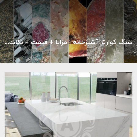
سنگ کوارتز آشپزخانه | مزایا + قیمت + نکات خرید
مقالات
سنگ هاي تزئيني
سنگ کوارتز آشپزخانه | مزایا + قیمت + نکات