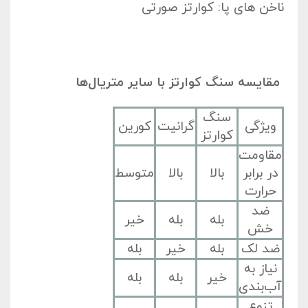
ناخن های پا: کوارتز صورتی
مقایسه سنگ کوارتز با سایر متریال‌ها
سنگ
ویژگی
گرانیت
کورین
کوارتز
مقاومت
در برابر
بالا
بالا
متوسط
حرارت
ضد
بله
بله
خیر
خش
ضد لک
بله
خیر
بله
نیاز به
خیر
بله
بله
آب‌بندی
تنوع