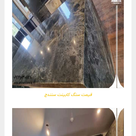
قیمت سنگ کابینت سنندج