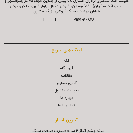
هیئت امنا، سنگبری برادران افشاری .(با بیش از چندین مجموعه در رضوانشهر و
محمودآباد اصفهان) . ✅خوزستان، شوش دانیال، بلوار شهيد دانش، نبش
خیابان نهضت، سنگ فروشي بزرگ افشاري
09121030828 | | |
لینک های سریع
خانه
فروشگاه
مقالات
گالري تصاوير
سوالات متداول
درباره ما
تماس با ما
آخرین اخبار
سند چشم انداز ۴ ساله صادرات صنعت سنگ...