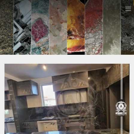
معرفي سايت ها
سنگ اپن سنندج
سنگ کابینت سنندج | 09121030828 - سنگ افشاری