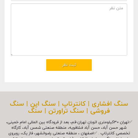
سنگ افشاری | کانترتاپ | سنگ اپن | سنگ
فروشی | سنگ تراورتن | سنگ
✅تهران 30کیلومتری اتوبان تهران-قم، بعد از فرودگاه بین المللی امام خمینی،
شهر حسن آباد، حسن آباد فشافویه، منطقه صنعتی شمس آباد، کارگاه
تخصصی کانترتاپ . ✅اصفهان ، منطقه صنعتی رضوانشهر، فاز یک، روبروی