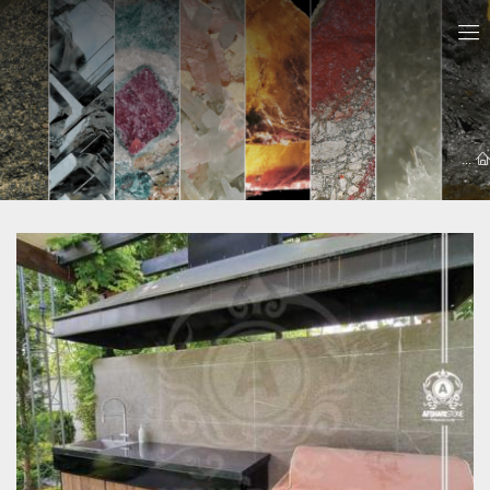
معرفي سايت ها
سنگ اپن ابیانه
سنگ کابینت ابیانه - 09121030828 | مهندس افشاری