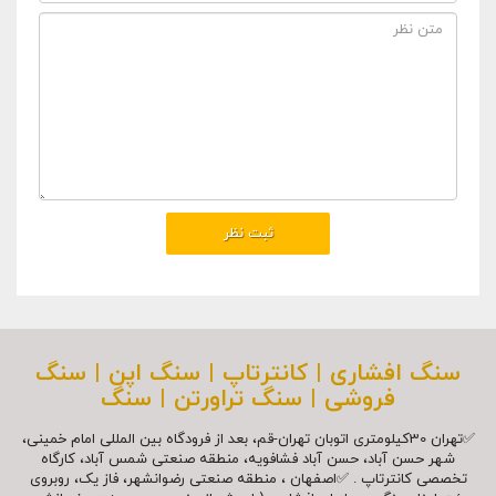
سنگ افشاری | کانترتاپ | سنگ اپن | سنگ
فروشی | سنگ تراورتن | سنگ
✅تهران 30کیلومتری اتوبان تهران-قم، بعد از فرودگاه بین المللی امام خمینی،
شهر حسن آباد، حسن آباد فشافویه، منطقه صنعتی شمس آباد، کارگاه
تخصصی کانترتاپ . ✅اصفهان ، منطقه صنعتی رضوانشهر، فاز یک، روبروی