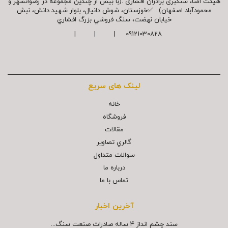
هیئت امنا، سنگبری برادران افشاری .(با بیش از چندین مجموعه در رضوانشهر و
محمودآباد اصفهان) . ✅خوزستان، شوش دانیال، بلوار شهيد دانش، نبش
خیابان نهضت، سنگ فروشي بزرگ افشاري
09121030828 | | |
لینک های سریع
خانه
فروشگاه
مقالات
گالري تصاوير
سوالات متداول
درباره ما
تماس با ما
آخرین اخبار
سند چشم انداز ۴ ساله صادرات صنعت سنگ...