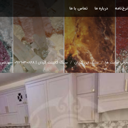
نرخ‌نامه
درباره ما
تماس با ما
رفي سايت ها
سنگ اپن کردان
سنگ کابینت کردان | 09121030828 -مهندس افشاری