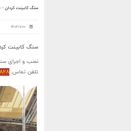
سنگ کابینت کردان - 
1403/6/10
سنگ کابینت کرد
نصب و اجرای
سنگ
تلفن تماس:
0828