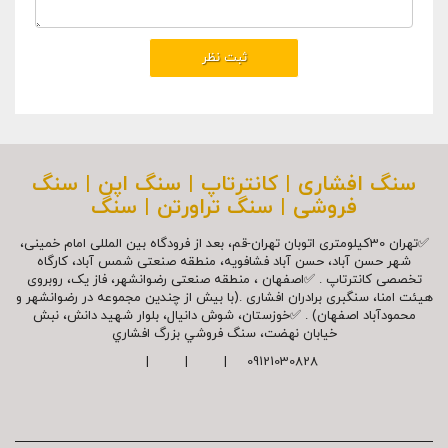
سنگ افشاری | کانترتاپ | سنگ اپن | سنگ
فروشی | سنگ تراورتن | سنگ
✅تهران 30کیلومتری اتوبان تهران-قم، بعد از فرودگاه بین المللی امام خمینی،
شهر حسن آباد، حسن آباد فشافویه، منطقه صنعتی شمس آباد، کارگاه
تخصصی کانترتاپ . ✅اصفهان ، منطقه صنعتی رضوانشهر، فاز یک، روبروی
هیئت امنا، سنگبری برادران افشاری .(با بیش از چندین مجموعه در رضوانشهر و
محمودآباد اصفهان) . ✅خوزستان، شوش دانیال، بلوار شهيد دانش، نبش
خیابان نهضت، سنگ فروشي بزرگ افشاري
09121030828 | | |