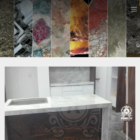
معرفي سايت ها
سنگ اپن ورامین
سنگ کابینت ورامین | 09121030828 افشاری