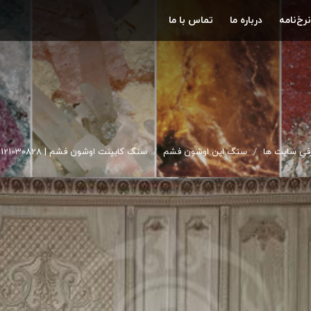
نرخ‌نامه
درباره ما
تماس با ما
في سايت ها
سنگ اپن اوشون فشم
سنگ کابینت اوشون فشم | 09121030828 افشاری