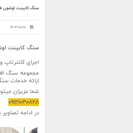
سنگ کابینت اوشون ف
1403/5/18
سنگ کابینت او
اجرای کانترتاپ
مجموعه سنگ افشا
ارائه خدمات سنگ
شما عزیزان میتوان
09121030828
در ادامه تصاویر 