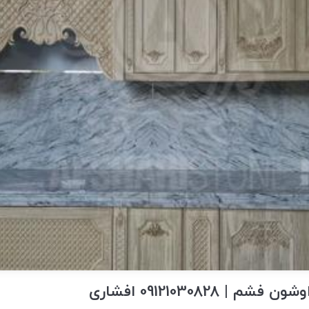
| 09121030828 افشاری