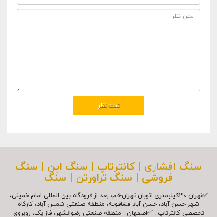
سنگ افشاری | کانترتاپ | سنگ اپن | سنگ
فروشی | سنگ تراورتن | سنگ
✅تهران 30کیلومتری اتوبان تهران-قم، بعد از فرودگاه بین المللی امام خمینی،
شهر حسن آباد، حسن آباد فشافویه، منطقه صنعتی شمس آباد، کارگاه
تخصصی کانترتاپ . ✅اصفهان ، منطقه صنعتی رضوانشهر، فاز یک، روبروی