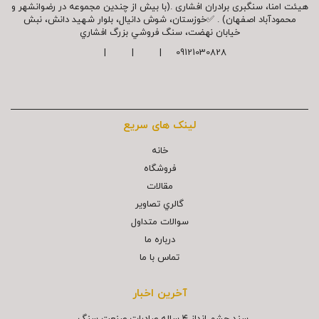
هیئت امنا، سنگبری برادران افشاری .(با بیش از چندین مجموعه در رضوانشهر و
محمودآباد اصفهان) . ✅خوزستان، شوش دانیال، بلوار شهيد دانش، نبش
خیابان نهضت، سنگ فروشي بزرگ افشاري
09121030828 | | |
لینک های سریع
خانه
فروشگاه
مقالات
گالري تصاوير
سوالات متداول
درباره ما
تماس با ما
آخرین اخبار