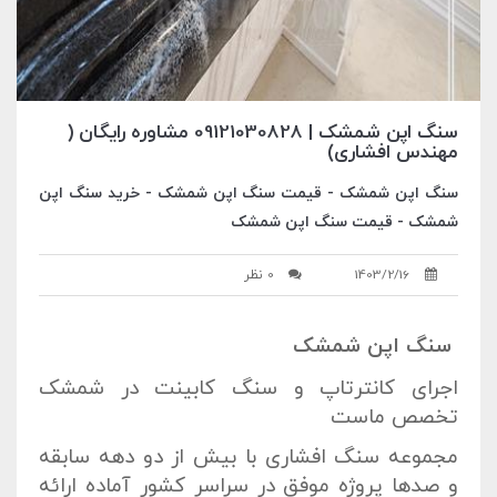
سنگ اپن شمشک | 09121030828 مشاوره رایگان (
مهندس افشاری)
سنگ اپن شمشک - قیمت سنگ اپن شمشک - خرید سنگ اپن
شمشک - قیمت سنگ اپن شمشک
1403/2/16
0 نظر
سنگ اپن شمشک
اجرای کانترتاپ و سنگ کابینت در شمشک
تخصص ماست
مجموعه سنگ افشاری با بیش از دو دهه سابقه
و صدها پروژه موفق در سراسر کشور آماده ارائه