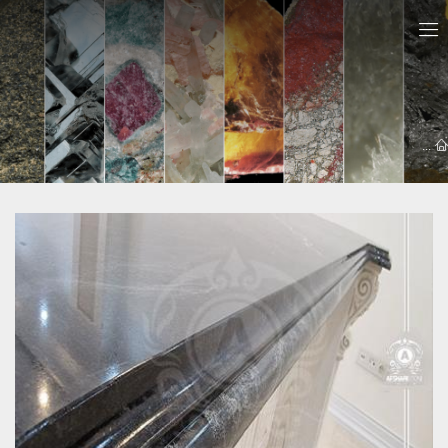
معرفي سايت ها
سنگ اپن شمشک
سنگ اپن شمشک | 09121030828 مشاوره رایگان ( مهندس افشاری)