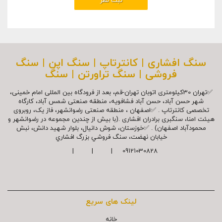
سنگ افشاری | کانترتاپ | سنگ اپن | سنگ
فروشی | سنگ تراورتن | سنگ
✅تهران 30کیلومتری اتوبان تهران-قم، بعد از فرودگاه بین المللی امام خمینی،
شهر حسن آباد، حسن آباد فشافویه، منطقه صنعتی شمس آباد، کارگاه
تخصصی کانترتاپ . ✅اصفهان ، منطقه صنعتی رضوانشهر، فاز یک، روبروی
هیئت امنا، سنگبری برادران افشاری .(با بیش از چندین مجموعه در رضوانشهر و
محمودآباد اصفهان) . ✅خوزستان، شوش دانیال، بلوار شهيد دانش، نبش
خیابان نهضت، سنگ فروشي بزرگ افشاري
09121030828 | | |
لینک های سریع
خانه