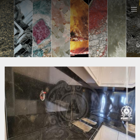
معرفي سايت ها
سنگ اپن پاکدشت
سنگ اپن پاکدشت | 09121030828 + مشاوره رایگان