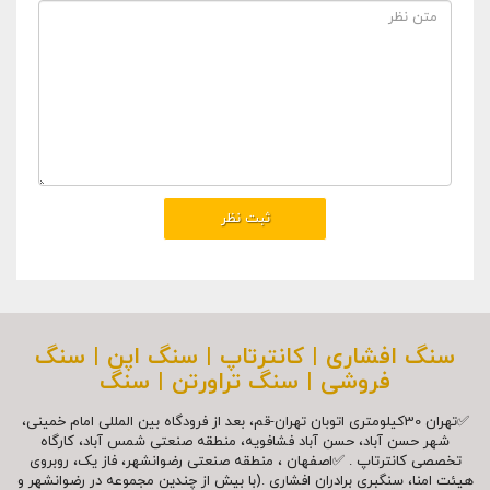
سنگ افشاری | کانترتاپ | سنگ اپن | سنگ
فروشی | سنگ تراورتن | سنگ
✅تهران 30کیلومتری اتوبان تهران-قم، بعد از فرودگاه بین المللی امام خمینی،
شهر حسن آباد، حسن آباد فشافویه، منطقه صنعتی شمس آباد، کارگاه
تخصصی کانترتاپ . ✅اصفهان ، منطقه صنعتی رضوانشهر، فاز یک، روبروی
هیئت امنا، سنگبری برادران افشاری .(با بیش از چندین مجموعه در رضوانشهر و