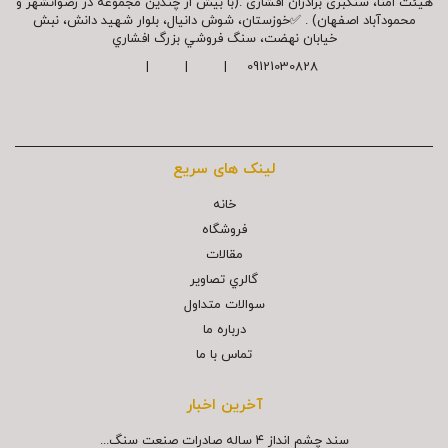
هیئت امنا، سنگبری برادران افشاری .(با بیش از چندین مجموعه در رضوانشهر و
محمودآباد اصفهان) . ✅خوزستان، شوش دانیال، بلوار شهيد دانش، نبش
خیابان نهضت، سنگ فروشي بزرگ افشاري
09121030828 | | |
لینک های سریع
خانه
فروشگاه
مقالات
گالري تصاوير
سوالات متداول
درباره ما
تماس با ما
آخرین اخبار
سند چشم انداز ۴ ساله صادرات صنعت سنگ...