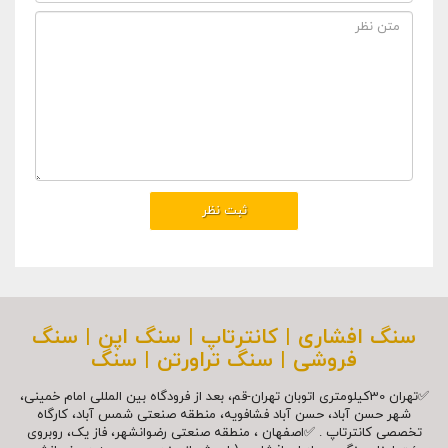
سنگ افشاری | کانترتاپ | سنگ اپن | سنگ
فروشی | سنگ تراورتن | سنگ
✅تهران 30کیلومتری اتوبان تهران-قم، بعد از فرودگاه بین المللی امام خمینی،
شهر حسن آباد، حسن آباد فشافویه، منطقه صنعتی شمس آباد، کارگاه
تخصصی کانترتاپ . ✅اصفهان ، منطقه صنعتی رضوانشهر، فاز یک، روبروی