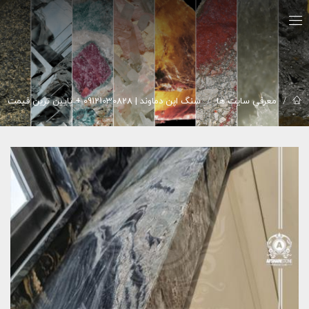
معرفي سايت ها
سنگ اپن دماوند | 09121030828 + پایین ترین قیمت