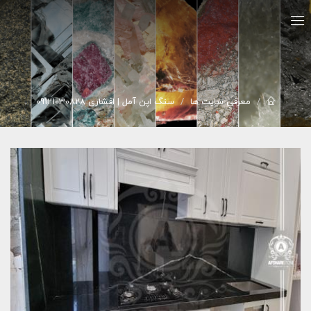
معرفي سايت ها
سنگ اپن آمل | افشاری 09121030828