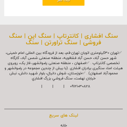
سنگ افشاری | کانترتاپ | سنگ اپن | سنگ
فروشی | سنگ تراورتن | سنگ
✅تهران 30کیلومتری اتوبان تهران-قم، بعد از فرودگاه بین المللی امام خمینی،
شهر حسن آباد، حسن آباد فشافویه، منطقه صنعتی شمس آباد، کارگاه
تخصصی کانترتاپ . ✅اصفهان ، منطقه صنعتی رضوانشهر، فاز یک، روبروی
هیئت امنا، سنگبری برادران افشاری .(با بیش از چندین مجموعه در رضوانشهر و
محمودآباد اصفهان) . ✅خوزستان، شوش دانیال، بلوار شهيد دانش، نبش
خیابان نهضت، سنگ فروشي بزرگ افشاري
09121030828 | | |
لینک های سریع
خانه