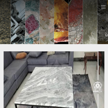
معرفي سايت ها
سنگ اپن آستارا - 09121030828 مشاوره رایگان خرید سنگ