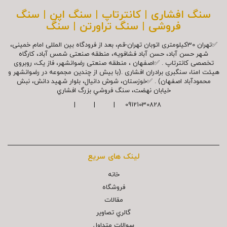
سنگ افشاری | کانترتاپ | سنگ اپن | سنگ
فروشی | سنگ تراورتن | سنگ
✅تهران 30کیلومتری اتوبان تهران-قم، بعد از فرودگاه بین المللی امام خمینی،
شهر حسن آباد، حسن آباد فشافویه، منطقه صنعتی شمس آباد، کارگاه
تخصصی کانترتاپ . ✅اصفهان ، منطقه صنعتی رضوانشهر، فاز یک، روبروی
هیئت امنا، سنگبری برادران افشاری .(با بیش از چندین مجموعه در رضوانشهر و
محمودآباد اصفهان) . ✅خوزستان، شوش دانیال، بلوار شهيد دانش، نبش
خیابان نهضت، سنگ فروشي بزرگ افشاري
09121030828 | | |
لینک های سریع
خانه
فروشگاه
مقالات
گالري تصاوير
سوالات متداول